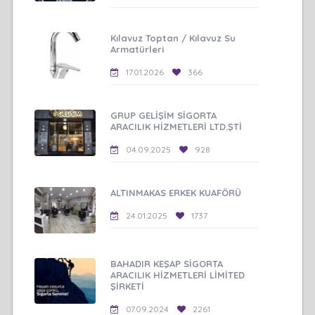
Kılavuz Toptan / Kılavuz Su
Armatürleri
17.01.2026
366
GRUP GELİŞİM SİGORTA
ARACILIK HİZMETLERİ LTD.ŞTİ
04.09.2025
928
ALTINMAKAS ERKEK KUAFÖRÜ
24.01.2025
1737
BAHADIR KEŞAP SİGORTA
ARACILIK HİZMETLERİ LİMİTED
ŞİRKETİ
07.09.2024
2261