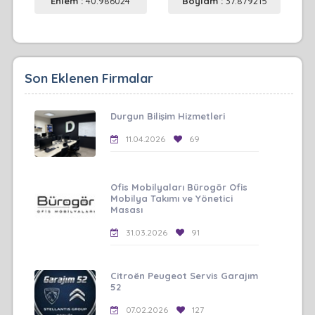
Enlem :
40.986024
Boylam :
37.879215
Son Eklenen Firmalar
Durgun Bilişim Hizmetleri
11.04.2026
69
Ofis Mobilyaları Bürogör Ofis
Mobilya Takımı ve Yönetici
Masası
31.03.2026
91
Citroën Peugeot Servis Garajım
52
07.02.2026
127