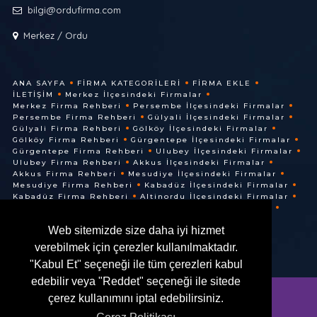
bilgi@ordufirma.com
Merkez / Ordu
ANA SAYFA
FIRMA KATEGORILERI
FIRMA EKLE
İLETIŞIM
Merkez İlçesindeki Firmalar
Merkez Firma Rehberi
Persembe İlçesindeki Firmalar
Persembe Firma Rehberi
Gülyali İlçesindeki Firmalar
Gülyali Firma Rehberi
Gölköy İlçesindeki Firmalar
Gölköy Firma Rehberi
Gürgentepe İlçesindeki Firmalar
Gürgentepe Firma Rehberi
Ulubey İlçesindeki Firmalar
Ulubey Firma Rehberi
Akkus İlçesindeki Firmalar
Akkus Firma Rehberi
Mesudiye İlçesindeki Firmalar
Mesudiye Firma Rehberi
Kabadüz İlçesindeki Firmalar
Kabadüz Firma Rehberi
Altinordu İlçesindeki Firmalar
Altinordu Firma Rehberi
Ünye İlçesindeki Firmalar
Ünye Firma Rehberi
Cuma İlçesindeki Firmalar
Web sitemizde size daha iyi hizmet
Cuma Firma Rehberi
verebilmek için çerezler kullanılmaktadır.
"Kabul Et" seçeneği ile tüm çerezleri kabul
edebilir veya "Reddet" seçeneği ile sitede
çerez kullanımını iptal edebilirsiniz.