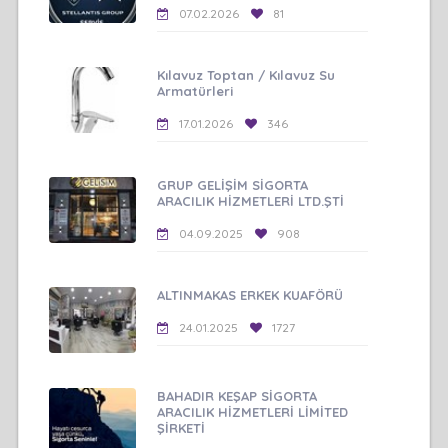
07.02.2026
81
Kılavuz Toptan / Kılavuz Su
Armatürleri
17.01.2026
346
GRUP GELİŞİM SİGORTA
ARACILIK HİZMETLERİ LTD.ŞTİ
04.09.2025
908
ALTINMAKAS ERKEK KUAFÖRÜ
24.01.2025
1727
BAHADIR KEŞAP SİGORTA
ARACILIK HİZMETLERİ LİMİTED
ŞİRKETİ