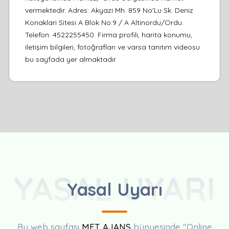
vermektedir. Adres: Akyazi Mh. 859 No'Lu Sk. Deniz
Konaklari Sitesi A Blok No:9 / A Altinordu/Ordu.
Telefon: 4522255450. Firma profili, harita konumu,
iletişim bilgileri, fotoğrafları ve varsa tanıtım videosu
bu sayfada yer almaktadır.
YASAL UYARI
Yasal Uyarı
Bu web sayfası
MET AJANS
bünyesinde "Online