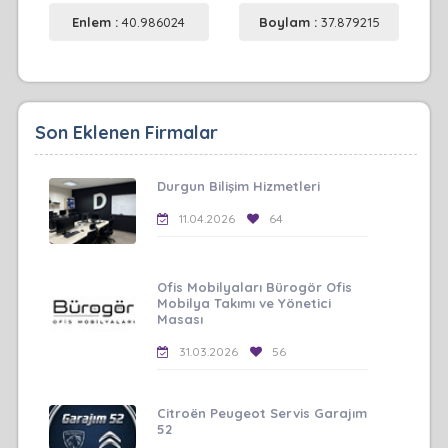
Enlem :
40.986024
Boylam :
37.879215
Son Eklenen Firmalar
Durgun Bilişim Hizmetleri
11.04.2026
64
Ofis Mobilyaları Bürogör Ofis
Mobilya Takımı ve Yönetici
Masası
31.03.2026
56
Citroën Peugeot Servis Garajım
52