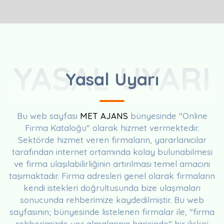
YASAL UYARI
Yasal Uyarı
Bu web sayfası
MET AJANS
bünyesinde "Online
Firma Kataloğu" olarak hizmet vermektedir.
Sektörde hizmet veren firmaların, yararlanıcılar
tarafından internet ortamında kolay bulunabilmesi
ve firma ulaşılabilirliğinin artırılması temel amacını
taşımaktadır. Firma adresleri genel olarak firmaların
kendi istekleri doğrultusunda bize ulaşmaları
sonucunda rehberimize kaydedilmiştir. Bu web
sayfasının; bünyesinde listelenen firmalar ile, "firma
rehberimizde yer almalarının haricinde" bir ilişkisi