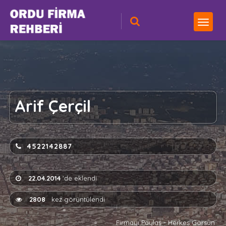
Arif Çerçil
4522142887
22.04.2014
'de eklendi
2808
kez görüntülendi
Firmayı Paylaş - Herkes Görsün