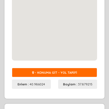
- KONUMA GİT - YOL TARİFİ
Enlem :
40.986024
Boylam :
37.879215