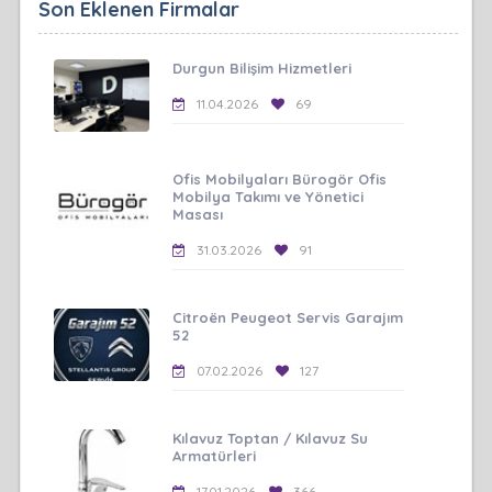
Son Eklenen Firmalar
Durgun Bilişim Hizmetleri
11.04.2026
69
Ofis Mobilyaları Bürogör Ofis
Mobilya Takımı ve Yönetici
Masası
31.03.2026
91
Citroën Peugeot Servis Garajım
52
07.02.2026
127
Kılavuz Toptan / Kılavuz Su
Armatürleri
17.01.2026
366