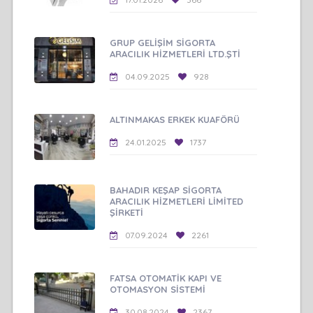
GRUP GELİŞİM SİGORTA
ARACILIK HİZMETLERİ LTD.ŞTİ
04.09.2025
928
ALTINMAKAS ERKEK KUAFÖRÜ
24.01.2025
1737
BAHADIR KEŞAP SİGORTA
ARACILIK HİZMETLERİ LİMİTED
ŞİRKETİ
07.09.2024
2261
FATSA OTOMATİK KAPI VE
OTOMASYON SİSTEMİ
30.08.2024
2367