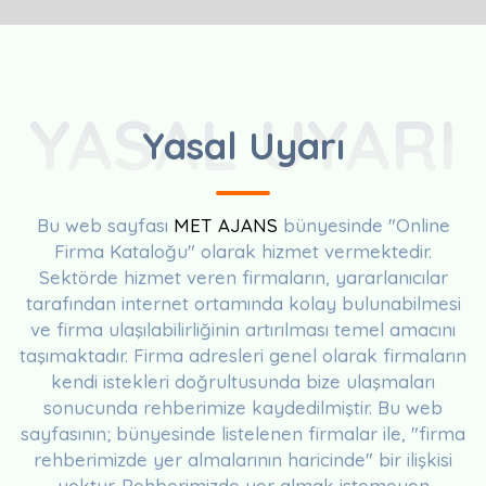
YASAL UYARI
Yasal Uyarı
Bu web sayfası
MET AJANS
bünyesinde "Online
Firma Kataloğu" olarak hizmet vermektedir.
Sektörde hizmet veren firmaların, yararlanıcılar
tarafından internet ortamında kolay bulunabilmesi
ve firma ulaşılabilirliğinin artırılması temel amacını
taşımaktadır. Firma adresleri genel olarak firmaların
kendi istekleri doğrultusunda bize ulaşmaları
sonucunda rehberimize kaydedilmiştir. Bu web
sayfasının; bünyesinde listelenen firmalar ile, "firma
rehberimizde yer almalarının haricinde" bir ilişkisi
yoktur. Rehberimizde yer almak istemeyen