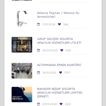
Kılavuz Toptan / Kılavuz Su
Armatürleri
17.01.2026
366
GRUP GELİŞİM SİGORTA
ARACILIK HİZMETLERİ LTD.ŞTİ
04.09.2025
928
ALTINMAKAS ERKEK KUAFÖRÜ
24.01.2025
1737
BAHADIR KEŞAP SİGORTA
ARACILIK HİZMETLERİ LİMİTED
ŞİRKETİ
07.09.2024
2261