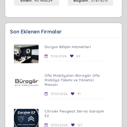
Enlem :
40.986024
Boylam :
37.879215
Son Eklenen Firmalar
Durgun Bilişim Hizmetleri
11.04.2026
69
Ofis Mobilyaları Bürogör Ofis
Mobilya Takımı ve Yönetici
Masası
31.03.2026
91
Citroën Peugeot Servis Garajım
52
07.02.2026
127