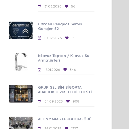
31.03.2026
56
Citroën Peugeot Servis
Garajım 52
07.02.2026
81
Kılavuz Toptan / Kılavuz Su
Armatürleri
17.01.2026
346
GRUP GELİŞİM SİGORTA
ARACILIK HİZMETLERİ LTD.ŞTİ
04.09.2025
908
ALTINMAKAS ERKEK KUAFÖRÜ
24.01.2025
1727