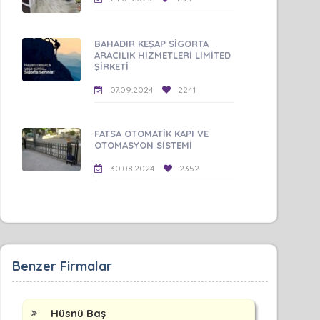
BAHADIR KEŞAP SİGORTA
ARACILIK HİZMETLERİ LİMİTED
ŞİRKETİ
07.09.2024
2241
FATSA OTOMATİK KAPI VE
OTOMASYON SİSTEMİ
30.08.2024
2352
Benzer Firmalar
Hüsnü Baş