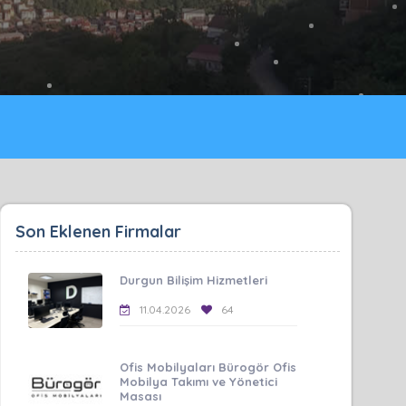
Son Eklenen Firmalar
Durgun Bilişim Hizmetleri
11.04.2026
64
Ofis Mobilyaları Bürogör Ofis
Mobilya Takımı ve Yönetici
Masası