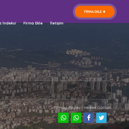
FİRMA EKLE
a İndeksi
Firma Ekle
İletişim
Firmayı Paylaş - Herkes Görsün