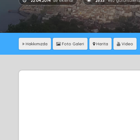
22.04.2014
'de eklendi
2533
kez görüntülend
Hakkımızda
Foto Galeri
Harita
Video