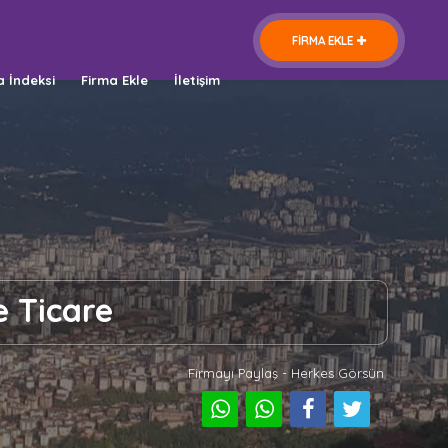
FİRMA EKLE
a İndeksi
Firma Ekle
İletişim
e Ticare
Firmayı Paylaş - Herkes Görsün