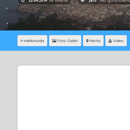
22.04.2014
'de eklendi
2815
kez görüntülend
Hakkımızda
Foto Galeri
Harita
Video