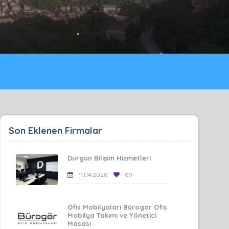
Son Eklenen Firmalar
Durgun Bilişim Hizmetleri
11.04.2026
69
Ofis Mobilyaları Bürogör Ofis
Mobilya Takımı ve Yönetici
Masası