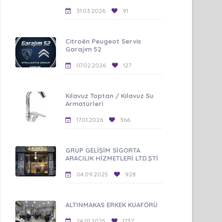
31.03.2026
91
Citroën Peugeot Servis
Garajım 52
07.02.2026
127
Kılavuz Toptan / Kılavuz Su
Armatürleri
17.01.2026
366
GRUP GELİŞİM SİGORTA
ARACILIK HİZMETLERİ LTD.ŞTİ
04.09.2025
928
ALTINMAKAS ERKEK KUAFÖRÜ
24.01.2025
1737