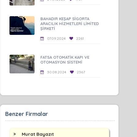
BAHADIR KEŞAP SİGORTA
ARACILIK HİZMETLERİ LİMİTED
ŞİRKETİ
07.09.2024
2261
FATSA OTOMATİK KAPI VE
OTOMASYON SİSTEMİ
30.08.2024
2367
Benzer Firmalar
Murat Bayazıt