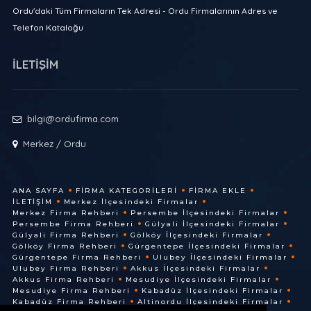
Ordu'daki Tüm Firmaların Tek Adresi - Ordu Firmalarının Adres ve
Telefon Kataloğu
İLETİŞİM
bilgi@ordufirma.com
Merkez / Ordu
ANA SAYFA
FIRMA KATEGORILERI
FIRMA EKLE
İLETIŞIM
Merkez İlçesindeki Firmalar
Merkez Firma Rehberi
Persembe İlçesindeki Firmalar
Persembe Firma Rehberi
Gülyali İlçesindeki Firmalar
Gülyali Firma Rehberi
Gölköy İlçesindeki Firmalar
Gölköy Firma Rehberi
Gürgentepe İlçesindeki Firmalar
Gürgentepe Firma Rehberi
Ulubey İlçesindeki Firmalar
Ulubey Firma Rehberi
Akkus İlçesindeki Firmalar
Akkus Firma Rehberi
Mesudiye İlçesindeki Firmalar
Mesudiye Firma Rehberi
Kabadüz İlçesindeki Firmalar
Kabadüz Firma Rehberi
Altinordu İlçesindeki Firmalar