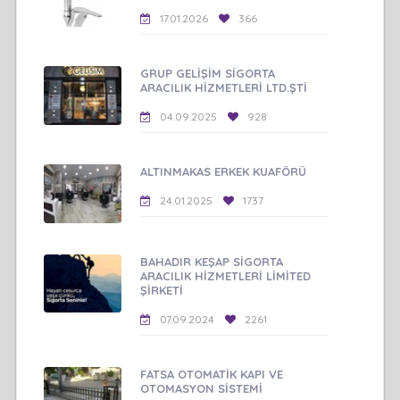
17.01.2026
366
GRUP GELİŞİM SİGORTA
ARACILIK HİZMETLERİ LTD.ŞTİ
04.09.2025
928
ALTINMAKAS ERKEK KUAFÖRÜ
24.01.2025
1737
BAHADIR KEŞAP SİGORTA
ARACILIK HİZMETLERİ LİMİTED
ŞİRKETİ
07.09.2024
2261
FATSA OTOMATİK KAPI VE
OTOMASYON SİSTEMİ