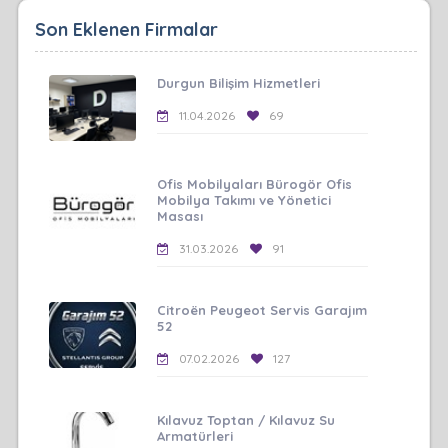
Son Eklenen Firmalar
Durgun Bilişim Hizmetleri
11.04.2026
69
Ofis Mobilyaları Bürogör Ofis
Mobilya Takımı ve Yönetici
Masası
31.03.2026
91
Citroën Peugeot Servis Garajım
52
07.02.2026
127
Kılavuz Toptan / Kılavuz Su
Armatürleri