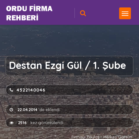
Destan Ezgi Gül / 1. Şube
4522140046
22.04.2014
'de eklendi
2516
kez görüntülendi
Firmayı Paylaş - Herkes Görsün