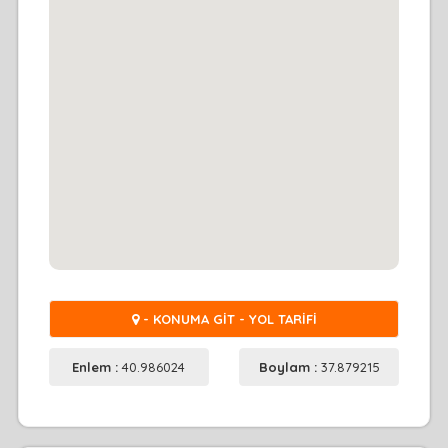
- KONUMA GİT - YOL TARİFİ
Enlem :
40.986024
Boylam :
37.879215