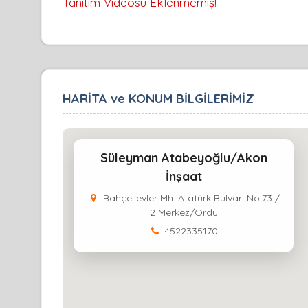
Tanıtım Videosu Eklenmemiş!
HARİTA ve KONUM BİLGİLERİMİZ
Süleyman Atabeyoğlu/Akon
İnşaat
Bahçelievler Mh. Atatürk Bulvari No:73 /
2 Merkez/Ordu
4522335170