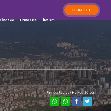
FİRMA EKLE
a İndeksi
Firma Ekle
İletişim
Firmayı Paylaş - Herkes Görsün