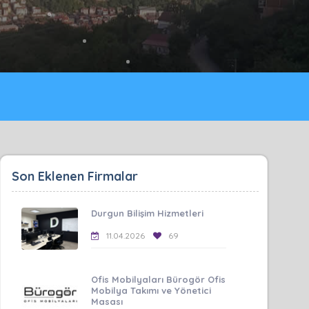
Son Eklenen Firmalar
Durgun Bilişim Hizmetleri
11.04.2026
69
Ofis Mobilyaları Bürogör Ofis
Mobilya Takımı ve Yönetici
Masası