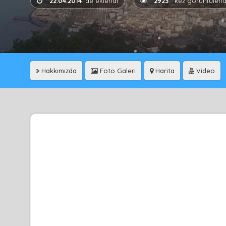
22.04.2014
'de eklendi
2923
kez görüntülend
Hakkımızda
Foto Galeri
Harita
Video