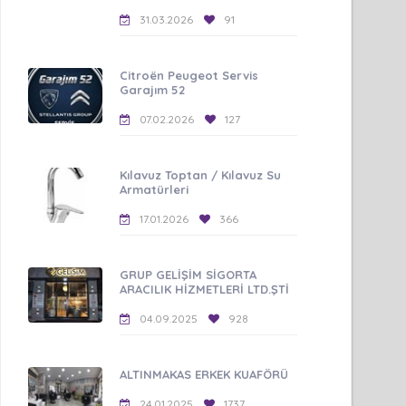
31.03.2026
91
Citroën Peugeot Servis
Garajım 52
07.02.2026
127
Kılavuz Toptan / Kılavuz Su
Armatürleri
17.01.2026
366
GRUP GELİŞİM SİGORTA
ARACILIK HİZMETLERİ LTD.ŞTİ
04.09.2025
928
ALTINMAKAS ERKEK KUAFÖRÜ
24.01.2025
1737