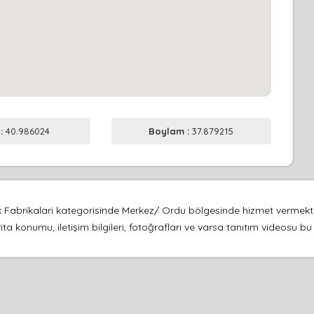
 :
40.986024
Boylam :
37.879215
k Fabrikalari kategorisinde Merkez/ Ordu bölgesinde hizmet vermekt
ta konumu, iletişim bilgileri, fotoğrafları ve varsa tanıtım videosu b