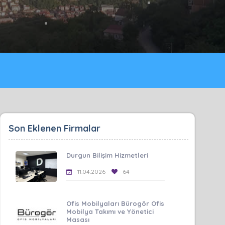
Son Eklenen Firmalar
Durgun Bilişim Hizmetleri
11.04.2026
64
Ofis Mobilyaları Bürogör Ofis
Mobilya Takımı ve Yönetici
Masası