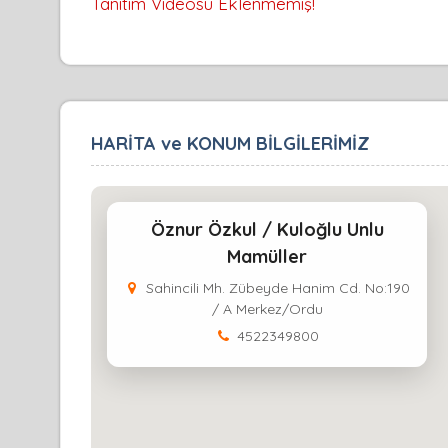
Tanıtım Videosu Eklenmemiş!
HARİTA ve KONUM BİLGİLERİMİZ
Öznur Özkul / Kuloğlu Unlu
Mamüller
Sahincili Mh. Zübeyde Hanim Cd. No:190
/ A Merkez/Ordu
4522349800