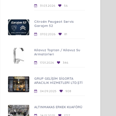
31.03.2026
56
Citroën Peugeot Servis
Garajım 52
07.02.2026
81
Kılavuz Toptan / Kılavuz Su
Armatürleri
17.01.2026
346
GRUP GELİŞİM SİGORTA
ARACILIK HİZMETLERİ LTD.ŞTİ
04.09.2025
908
ALTINMAKAS ERKEK KUAFÖRÜ
24.01.2025
1727