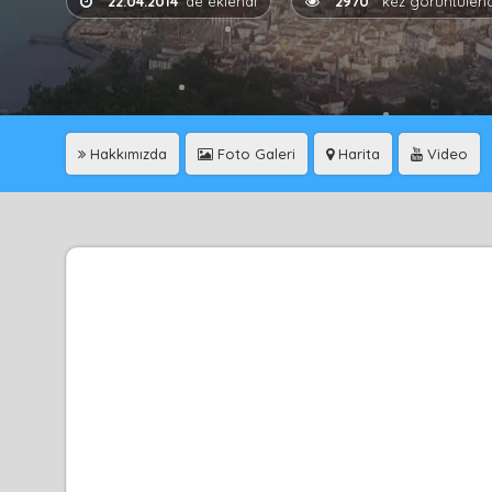
22.04.2014
'de eklendi
2970
kez görüntülend
Hakkımızda
Foto Galeri
Harita
Video