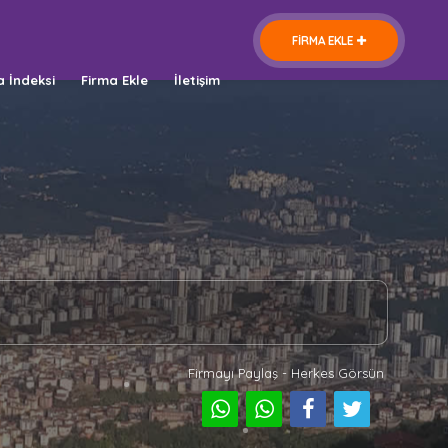
FİRMA EKLE
a İndeksi
Firma Ekle
İletişim
Firmayı Paylaş - Herkes Görsün