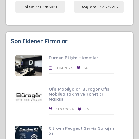
Enlem :
40.986024
Boylam :
37.879215
Son Eklenen Firmalar
Durgun Bilişim Hizmetleri
11.04.2026
64
Ofis Mobilyaları Bürogör Ofis
Mobilya Takımı ve Yönetici
Masası
31.03.2026
56
Citroën Peugeot Servis Garajım
52