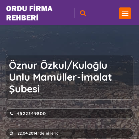
Öznur Özkul/Kuloğlu
Unlu Mamüller-İmalat
Şubesi
4522349800
22.04.2014
'de eklendi