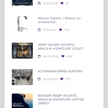
07.02.2026
81
Kılavuz Toptan / Kılavuz Su
Armatürleri
17.01.2026
346
GRUP GELİŞİM SİGORTA
ARACILIK HİZMETLERİ LTD.ŞTİ
04.09.2025
908
ALTINMAKAS ERKEK KUAFÖRÜ
24.01.2025
1727
BAHADIR KEŞAP SİGORTA
ARACILIK HİZMETLERİ LİMİTED
ŞİRKETİ