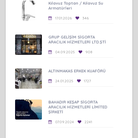
Kılavuz Toptan / Kılavuz Su
Armatürleri
17.01.2026
346
GRUP GELİŞİM SİGORTA
ARACILIK HİZMETLERİ LTD.ŞTİ
04.09.2025
908
ALTINMAKAS ERKEK KUAFÖRÜ
24.01.2025
1727
BAHADIR KEŞAP SİGORTA
ARACILIK HİZMETLERİ LİMİTED
ŞİRKETİ
07.09.2024
2241