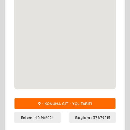
- KONUMA GİT - YOL TARİFİ
Enlem :
40.986024
Boylam :
37.879215