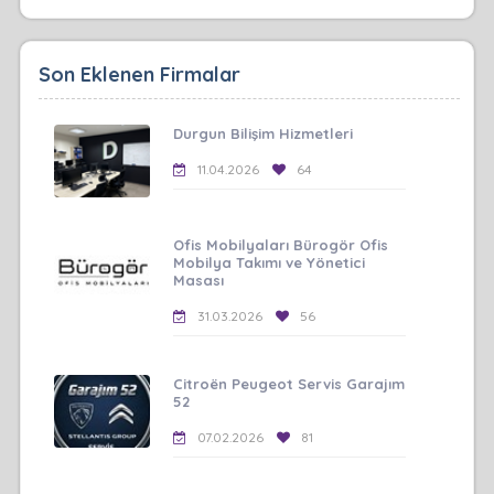
Son Eklenen Firmalar
Durgun Bilişim Hizmetleri
11.04.2026
64
Ofis Mobilyaları Bürogör Ofis
Mobilya Takımı ve Yönetici
Masası
31.03.2026
56
Citroën Peugeot Servis Garajım
52
07.02.2026
81