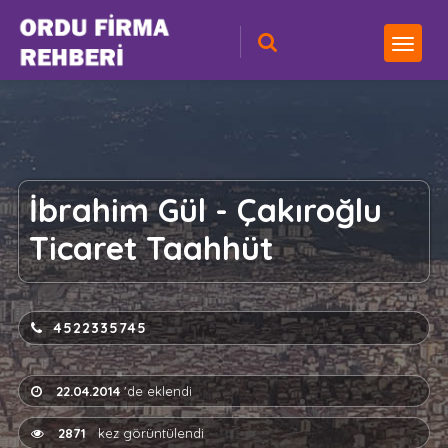
İbrahim Gül - Çakıroğlu
Ticaret Taahhüt
4522335745
22.04.2014
'de eklendi
2871
kez görüntülendi