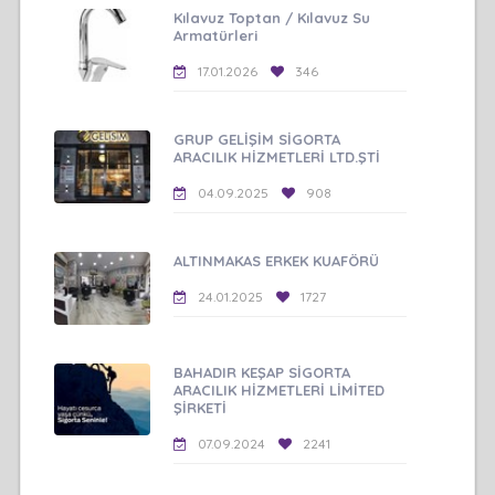
Kılavuz Toptan / Kılavuz Su
Armatürleri
17.01.2026
346
GRUP GELİŞİM SİGORTA
ARACILIK HİZMETLERİ LTD.ŞTİ
04.09.2025
908
ALTINMAKAS ERKEK KUAFÖRÜ
24.01.2025
1727
BAHADIR KEŞAP SİGORTA
ARACILIK HİZMETLERİ LİMİTED
ŞİRKETİ
07.09.2024
2241