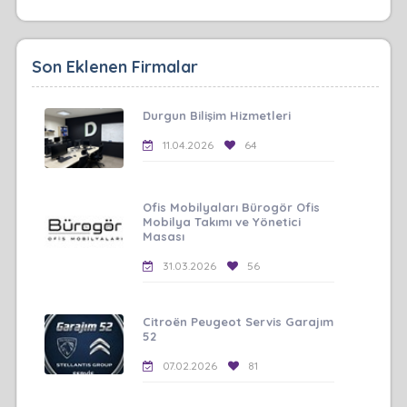
Son Eklenen Firmalar
Durgun Bilişim Hizmetleri
11.04.2026
64
Ofis Mobilyaları Bürogör Ofis
Mobilya Takımı ve Yönetici
Masası
31.03.2026
56
Citroën Peugeot Servis Garajım
52
07.02.2026
81