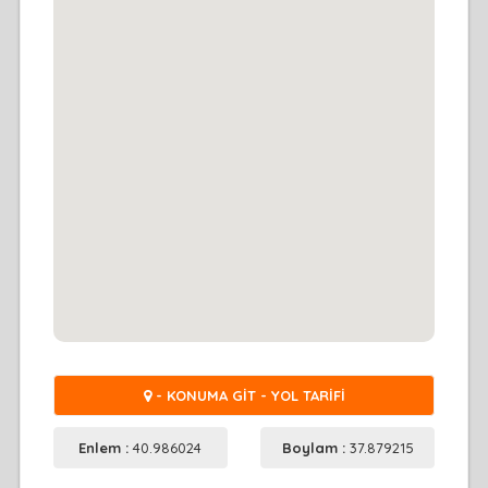
- KONUMA GİT - YOL TARİFİ
Enlem :
40.986024
Boylam :
37.879215