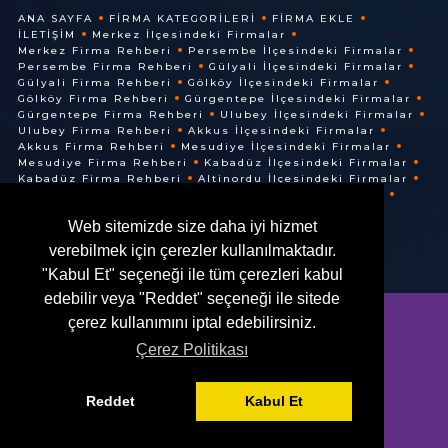
ANA SAYFA
FIRMA KATEGORILERI
FIRMA EKLE
İLETIŞIM
Merkez İlçesindeki Firmalar
Merkez Firma Rehberi
Persembe İlçesindeki Firmalar
Persembe Firma Rehberi
Gülyali İlçesindeki Firmalar
Gülyali Firma Rehberi
Gölköy İlçesindeki Firmalar
Gölköy Firma Rehberi
Gürgentepe İlçesindeki Firmalar
Gürgentepe Firma Rehberi
Ulubey İlçesindeki Firmalar
Ulubey Firma Rehberi
Akkus İlçesindeki Firmalar
Akkus Firma Rehberi
Mesudiye İlçesindeki Firmalar
Mesudiye Firma Rehberi
Kabadüz İlçesindeki Firmalar
Kabadüz Firma Rehberi
Altinordu İlçesindeki Firmalar
Altinordu Firma Rehberi
Ünye İlçesindeki Firmalar
Ünye Firma Rehberi
Cuma İlçesindeki Firmalar
Web sitemizde size daha iyi hizmet
Cuma Firma Rehberi
verebilmek için çerezler kullanılmaktadır.
"Kabul Et" seçeneği ile tüm çerezleri kabul
edebilir veya "Reddet" seçeneği ile sitede
çerez kullanımını iptal edebilirsiniz.
Çerez Politikası
© @ 2016. Her Hakkı Saklıdır.
Reddet
Kabul Et