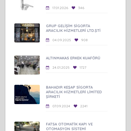
17.01.2026
346
GRUP GELİŞİM SİGORTA
ARACILIK HİZMETLERİ LTD.ŞTİ
04.09.2025
908
ALTINMAKAS ERKEK KUAFÖRÜ
24.01.2025
1727
BAHADIR KEŞAP SİGORTA
ARACILIK HİZMETLERİ LİMİTED
ŞİRKETİ
07.09.2024
2241
FATSA OTOMATİK KAPI VE
OTOMASYON SİSTEMİ