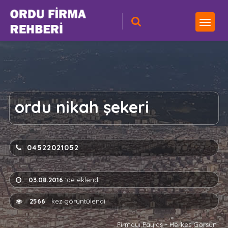
ordu nikah şekeri
04522021052
03.08.2016
'de eklendi
2566
kez görüntülendi
Firmayı Paylaş - Herkes Görsün