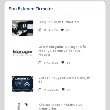
Son Eklenen Firmalar
Durgun Bilişim Hizmetleri
11.04.2026
64
Ofis Mobilyaları Bürogör Ofis
Mobilya Takımı ve Yönetici
Masası
31.03.2026
56
Citroën Peugeot Servis Garajım
52
07.02.2026
81
Kılavuz Toptan / Kılavuz Su
Armatürleri