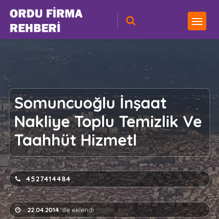
Somuncuoğlu İnşaat
Nakliye Toplu Temizlik Ve
Taahhüt Hizmetl
4527414484
22.04.2014
'de eklendi