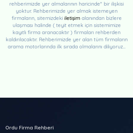
rehberimizde yer almalarının haricinde" bir ilişkisi
yoktur. Rehberimizde yer almak istemeyen
firmaların, sitemizdeki
iletişim
alanından bizlere
ulaşması halinde ( teyit etmek için sistemimize
kayıtlı firma aranacaktır ) firmaları rehberden
kaldırılacaktır. Rehberimizde yer alan tüm firmaların
arama motorlarında ilk sırada olmalarını diliyoruz...
Ordu Firma Rehberi