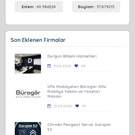
Enlem :
40.986024
Boylam :
37.879215
Son Eklenen Firmalar
Durgun Bilişim Hizmetleri
11.04.2026
69
Ofis Mobilyaları Bürogör Ofis
Mobilya Takımı ve Yönetici
Masası
31.03.2026
91
Citroën Peugeot Servis Garajım
52