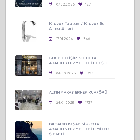
07.02.2026
127
Kılavuz Toptan / Kılavuz Su
Armatürleri
17.01.2026
366
GRUP GELİŞİM SİGORTA
ARACILIK HİZMETLERİ LTD.ŞTİ
04.09.2025
928
ALTINMAKAS ERKEK KUAFÖRÜ
24.01.2025
1737
BAHADIR KEŞAP SİGORTA
ARACILIK HİZMETLERİ LİMİTED
ŞİRKETİ