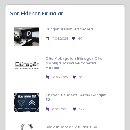
Son Eklenen Firmalar
Durgun Bilişim Hizmetleri
11.04.2026
69
Ofis Mobilyaları Bürogör Ofis
Mobilya Takımı ve Yönetici
Masası
31.03.2026
91
Citroën Peugeot Servis Garajım
52
07.02.2026
127
Kılavuz Toptan / Kılavuz Su