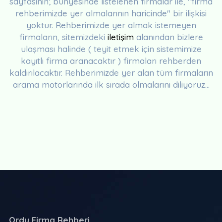
sayfasının; bünyesinde listelenen firmalar ile, "firma
rehberimizde yer almalarının haricinde" bir ilişkisi
yoktur. Rehberimizde yer almak istemeyen
firmaların, sitemizdeki
iletişim
alanından bizlere
ulaşması halinde ( teyit etmek için sistemimize
kayıtlı firma aranacaktır ) firmaları rehberden
kaldırılacaktır. Rehberimizde yer alan tüm firmaların
arama motorlarında ilk sırada olmalarını diliyoruz...
Ordu Firma Rehberi