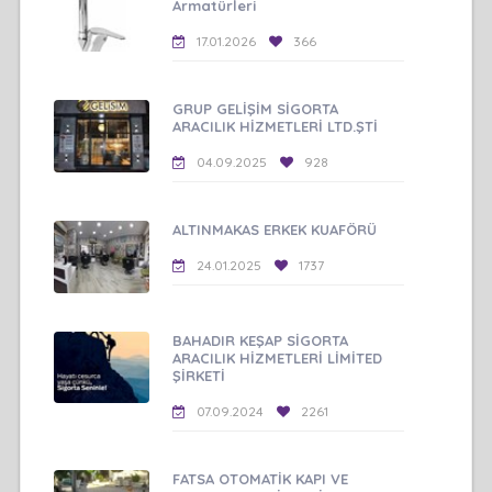
Armatürleri
17.01.2026
366
GRUP GELİŞİM SİGORTA
ARACILIK HİZMETLERİ LTD.ŞTİ
04.09.2025
928
ALTINMAKAS ERKEK KUAFÖRÜ
24.01.2025
1737
BAHADIR KEŞAP SİGORTA
ARACILIK HİZMETLERİ LİMİTED
ŞİRKETİ
07.09.2024
2261
FATSA OTOMATİK KAPI VE