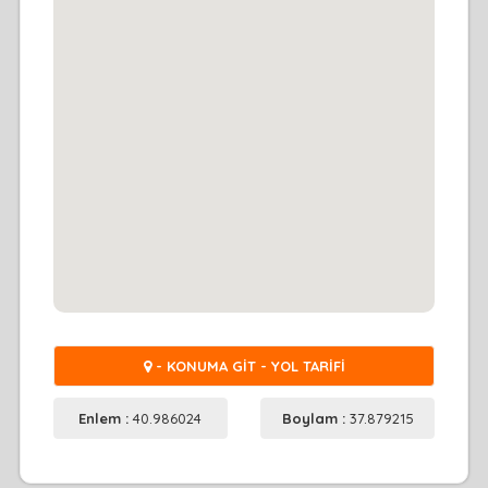
- KONUMA GİT - YOL TARİFİ
Enlem :
40.986024
Boylam :
37.879215