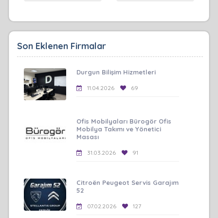
Son Eklenen Firmalar
Durgun Bilişim Hizmetleri
11.04.2026
69
Ofis Mobilyaları Bürogör Ofis
Mobilya Takımı ve Yönetici
Masası
31.03.2026
91
Citroën Peugeot Servis Garajım
52
07.02.2026
127