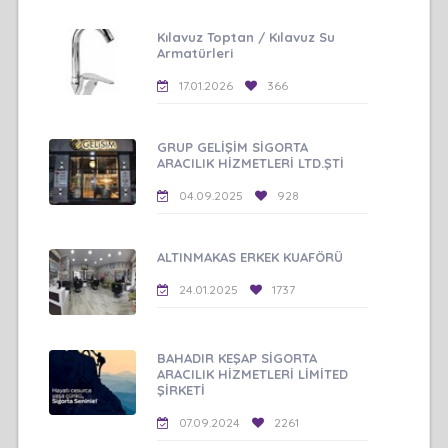
Kılavuz Toptan / Kılavuz Su
Armatürleri
17.01.2026
366
GRUP GELİŞİM SİGORTA
ARACILIK HİZMETLERİ LTD.ŞTİ
04.09.2025
928
ALTINMAKAS ERKEK KUAFÖRÜ
24.01.2025
1737
BAHADIR KEŞAP SİGORTA
ARACILIK HİZMETLERİ LİMİTED
ŞİRKETİ
07.09.2024
2261