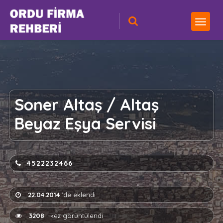
Soner Altaş / Altaş
Beyaz Eşya Servisi
4522232466
22.04.2014
'de eklendi
3208
kez görüntülendi