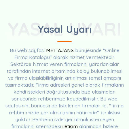
YASAL UYARI
Yasal Uyarı
Bu web sayfası
MET AJANS
bünyesinde "Online
Firma Kataloğu" olarak hizmet vermektedir.
Sektörde hizmet veren firmaların, yararlanıcılar
tarafından internet ortamında kolay bulunabilmesi
ve firma ulaşılabilirliğinin artırılması temel amacını
taşımaktadır. Firma adresleri genel olarak firmaların
kendi istekleri doğrultusunda bize ulaşmaları
sonucunda rehberimize kaydedilmiştir. Bu web
sayfasının; bünyesinde listelenen firmalar ile, "firma
rehberimizde yer almalarının haricinde" bir ilişkisi
yoktur. Rehberimizde yer almak istemeyen
firmaların, sitemizdeki
iletişim
alanından bizlere