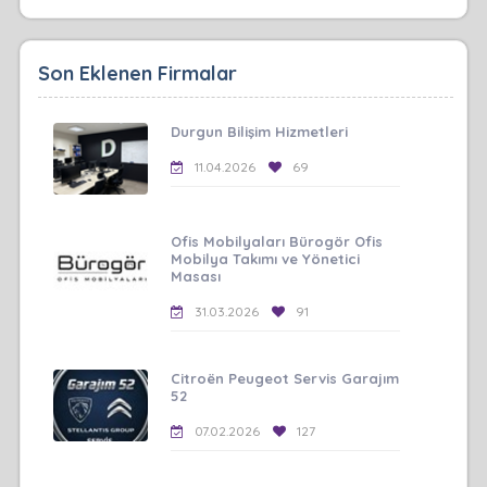
Son Eklenen Firmalar
Durgun Bilişim Hizmetleri
11.04.2026
69
Ofis Mobilyaları Bürogör Ofis
Mobilya Takımı ve Yönetici
Masası
31.03.2026
91
Citroën Peugeot Servis Garajım
52
07.02.2026
127