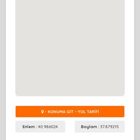
- KONUMA GİT - YOL TARİFİ
Enlem :
40.986024
Boylam :
37.879215