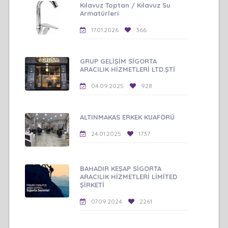
Kılavuz Toptan / Kılavuz Su
Armatürleri
17.01.2026
366
GRUP GELİŞİM SİGORTA
ARACILIK HİZMETLERİ LTD.ŞTİ
04.09.2025
928
ALTINMAKAS ERKEK KUAFÖRÜ
24.01.2025
1737
BAHADIR KEŞAP SİGORTA
ARACILIK HİZMETLERİ LİMİTED
ŞİRKETİ
07.09.2024
2261