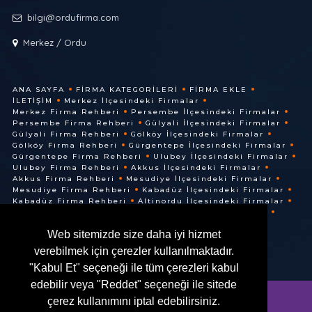
bilgi@ordufirma.com
Merkez / Ordu
ANA SAYFA
FIRMA KATEGORILERI
FIRMA EKLE
İLETIŞIM
Merkez İlçesindeki Firmalar
Merkez Firma Rehberi
Persembe İlçesindeki Firmalar
Persembe Firma Rehberi
Gülyali İlçesindeki Firmalar
Gülyali Firma Rehberi
Gölköy İlçesindeki Firmalar
Gölköy Firma Rehberi
Gürgentepe İlçesindeki Firmalar
Gürgentepe Firma Rehberi
Ulubey İlçesindeki Firmalar
Ulubey Firma Rehberi
Akkus İlçesindeki Firmalar
Akkus Firma Rehberi
Mesudiye İlçesindeki Firmalar
Mesudiye Firma Rehberi
Kabadüz İlçesindeki Firmalar
Kabadüz Firma Rehberi
Altinordu İlçesindeki Firmalar
Altinordu Firma Rehberi
Ünye İlçesindeki Firmalar
Ünye Firma Rehberi
Cuma İlçesindeki Firmalar
Web sitemizde size daha iyi hizmet
Cuma Firma Rehberi
verebilmek için çerezler kullanılmaktadır.
"Kabul Et" seçeneği ile tüm çerezleri kabul
edebilir veya "Reddet" seçeneği ile sitede
çerez kullanımını iptal edebilirsiniz.