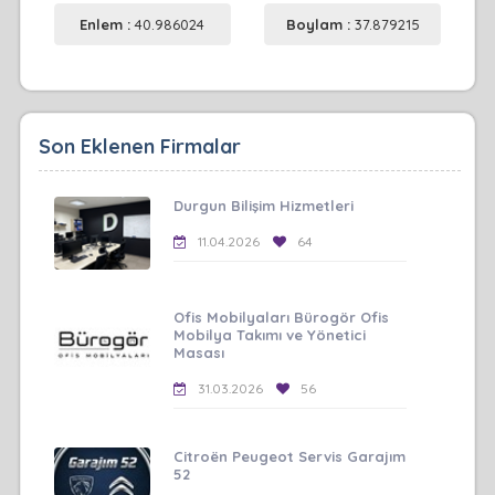
Enlem :
40.986024
Boylam :
37.879215
Son Eklenen Firmalar
Durgun Bilişim Hizmetleri
11.04.2026
64
Ofis Mobilyaları Bürogör Ofis
Mobilya Takımı ve Yönetici
Masası
31.03.2026
56
Citroën Peugeot Servis Garajım
52