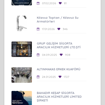
07.02.2026
81
Kılavuz Toptan / Kılavuz Su
Armatürleri
17.01.2026
346
GRUP GELİŞİM SİGORTA
ARACILIK HİZMETLERİ LTD.ŞTİ
04.09.2025
908
ALTINMAKAS ERKEK KUAFÖRÜ
24.01.2025
1727
BAHADIR KEŞAP SİGORTA
ARACILIK HİZMETLERİ LİMİTED
ŞİRKETİ