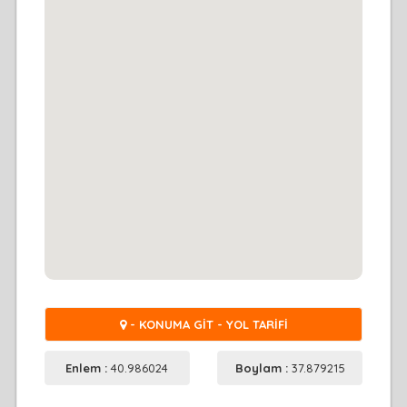
- KONUMA GİT - YOL TARİFİ
Enlem :
40.986024
Boylam :
37.879215