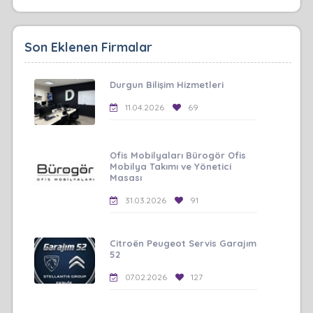
Son Eklenen Firmalar
Durgun Bilişim Hizmetleri
11.04.2026
69
Ofis Mobilyaları Bürogör Ofis
Mobilya Takımı ve Yönetici
Masası
31.03.2026
91
Citroën Peugeot Servis Garajım
52
07.02.2026
127