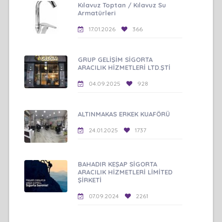
Kılavuz Toptan / Kılavuz Su
Armatürleri
17.01.2026
366
GRUP GELİŞİM SİGORTA
ARACILIK HİZMETLERİ LTD.ŞTİ
04.09.2025
928
ALTINMAKAS ERKEK KUAFÖRÜ
24.01.2025
1737
BAHADIR KEŞAP SİGORTA
ARACILIK HİZMETLERİ LİMİTED
ŞİRKETİ
07.09.2024
2261