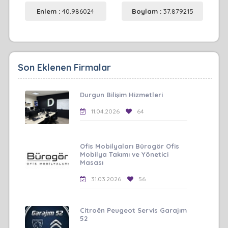
Enlem :
40.986024
Boylam :
37.879215
Son Eklenen Firmalar
Durgun Bilişim Hizmetleri
11.04.2026
64
Ofis Mobilyaları Bürogör Ofis
Mobilya Takımı ve Yönetici
Masası
31.03.2026
56
Citroën Peugeot Servis Garajım
52