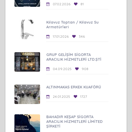
07.02.2026
81
Kılavuz Toptan / Kılavuz Su
Armatürleri
17.01.2026
346
GRUP GELİŞİM SİGORTA
ARACILIK HİZMETLERİ LTD.ŞTİ
04.09.2025
908
ALTINMAKAS ERKEK KUAFÖRÜ
24.01.2025
1727
BAHADIR KEŞAP SİGORTA
ARACILIK HİZMETLERİ LİMİTED
ŞİRKETİ