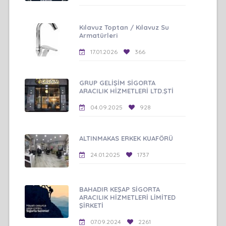
Kılavuz Toptan / Kılavuz Su
Armatürleri
17.01.2026
366
GRUP GELİŞİM SİGORTA
ARACILIK HİZMETLERİ LTD.ŞTİ
04.09.2025
928
ALTINMAKAS ERKEK KUAFÖRÜ
24.01.2025
1737
BAHADIR KEŞAP SİGORTA
ARACILIK HİZMETLERİ LİMİTED
ŞİRKETİ
07.09.2024
2261