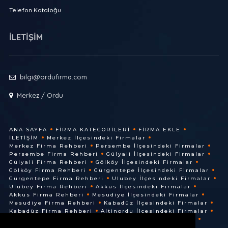
Telefon Kataloğu
İLETİŞİM
bilgi@ordufirma.com
Merkez / Ordu
ANA SAYFA
FIRMA KATEGORILERI
FIRMA EKLE
İLETIŞIM
Merkez İlçesindeki Firmalar
Merkez Firma Rehberi
Persembe İlçesindeki Firmalar
Persembe Firma Rehberi
Gülyali İlçesindeki Firmalar
Gülyali Firma Rehberi
Gölköy İlçesindeki Firmalar
Gölköy Firma Rehberi
Gürgentepe İlçesindeki Firmalar
Gürgentepe Firma Rehberi
Ulubey İlçesindeki Firmalar
Ulubey Firma Rehberi
Akkus İlçesindeki Firmalar
Akkus Firma Rehberi
Mesudiye İlçesindeki Firmalar
Mesudiye Firma Rehberi
Kabadüz İlçesindeki Firmalar
Kabadüz Firma Rehberi
Altinordu İlçesindeki Firmalar
Altinordu Firma Rehberi
Ünye İlçesindeki Firmalar
Ünye Firma Rehberi
Cuma İlçesindeki Firmalar