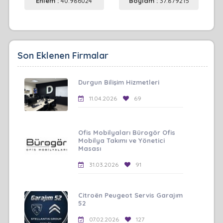
Enlem :
40.986024
Boylam :
37.879215
Son Eklenen Firmalar
Durgun Bilişim Hizmetleri
11.04.2026
69
Ofis Mobilyaları Bürogör Ofis
Mobilya Takımı ve Yönetici
Masası
31.03.2026
91
Citroën Peugeot Servis Garajım
52
07.02.2026
127