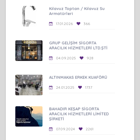
Kılavuz Toptan / Kılavuz Su
Armatürleri
17.01.2026
366
GRUP GELİŞİM SİGORTA
ARACILIK HİZMETLERİ LTD.ŞTİ
04.09.2025
928
ALTINMAKAS ERKEK KUAFÖRÜ
24.01.2025
1737
BAHADIR KEŞAP SİGORTA
ARACILIK HİZMETLERİ LİMİTED
ŞİRKETİ
07.09.2024
2261