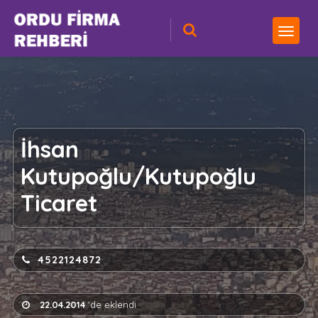
İhsan
Kutupoğlu/Kutupoğlu
Ticaret
4522124872
22.04.2014
'de eklendi