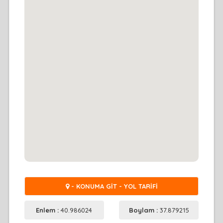
- KONUMA GİT - YOL TARİFİ
Enlem :
40.986024
Boylam :
37.879215