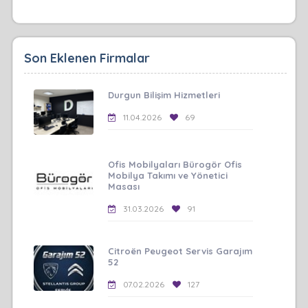
Son Eklenen Firmalar
Durgun Bilişim Hizmetleri
11.04.2026
69
Ofis Mobilyaları Bürogör Ofis
Mobilya Takımı ve Yönetici
Masası
31.03.2026
91
Citroën Peugeot Servis Garajım
52
07.02.2026
127