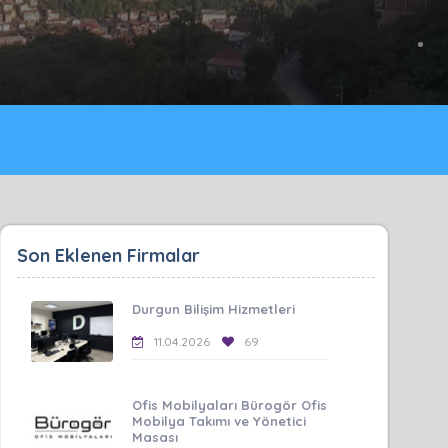
Son Eklenen Firmalar
Durgun Bilişim Hizmetleri
11.04.2026
69
Ofis Mobilyaları Bürogör Ofis
Mobilya Takımı ve Yönetici
Masası