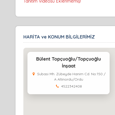
Tanıtım Videosu Eklenmemiş!
HARİTA ve KONUM BİLGİLERİMİZ
Bülent Topçuoğlu/Topçuoğlu
İnşaat
Subasi Mh. Zübeyde Hanim Cd. No:150 /
A Altinordu/Ordu
4522342408