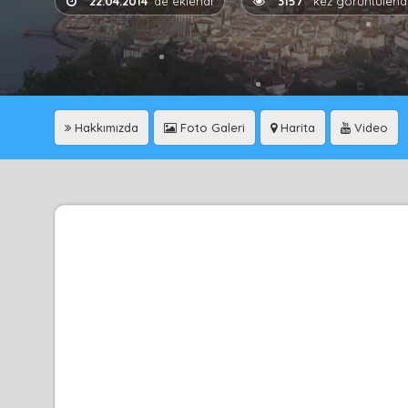
22.04.2014
'de eklendi
3157
kez görüntülend
Hakkımızda
Foto Galeri
Harita
Video