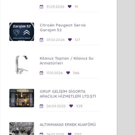
31.03.2026
91
Citroën Peugeot Servis
Garajım 52
07.02.2026
127
Kılavuz Toptan / Kılavuz Su
Armatürleri
17.01.2026
366
GRUP GELİŞİM SİGORTA
ARACILIK HİZMETLERİ LTD.ŞTİ
04.09.2025
928
ALTINMAKAS ERKEK KUAFÖRÜ
24.01.2025
1737