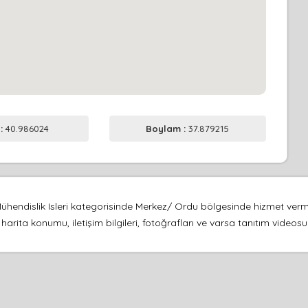
 :
40.986024
Boylam :
37.879215
ühendislik Isleri kategorisinde Merkez/ Ordu bölgesinde hizmet ver
harita konumu, iletişim bilgileri, fotoğrafları ve varsa tanıtım video