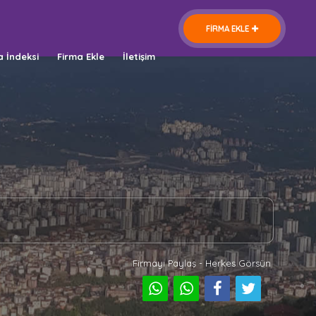
FİRMA EKLE
a İndeksi
Firma Ekle
İletişim
Firmayı Paylaş - Herkes Görsün