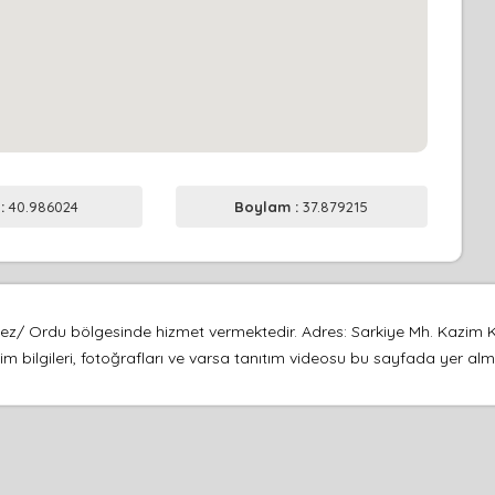
 :
40.986024
Boylam :
37.879215
z/ Ordu bölgesinde hizmet vermektedir. Adres: Sarkiye Mh. Kazim 
şim bilgileri, fotoğrafları ve varsa tanıtım videosu bu sayfada yer alm