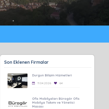
Son Eklenen Firmalar
Durgun Bilişim Hizmetleri
11.04.2026
64
Ofis Mobilyaları Bürogör Ofis
Mobilya Takımı ve Yönetici
Masası