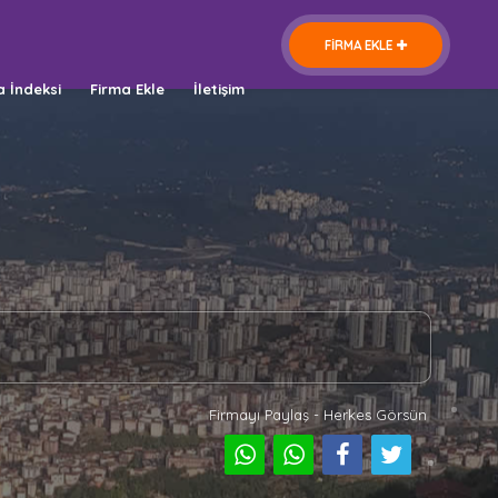
FİRMA EKLE
a İndeksi
Firma Ekle
İletişim
Firmayı Paylaş - Herkes Görsün