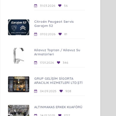
31.03.2026
56
Citroën Peugeot Servis
Garajım 52
07.02.2026
81
Kılavuz Toptan / Kılavuz Su
Armatürleri
17.01.2026
346
GRUP GELİŞİM SİGORTA
ARACILIK HİZMETLERİ LTD.ŞTİ
04.09.2025
908
ALTINMAKAS ERKEK KUAFÖRÜ
24.01.2025
1727