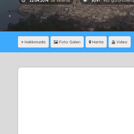
22.04.2014
'de eklendi
3091
kez görüntülend
Hakkımızda
Foto Galeri
Harita
Video