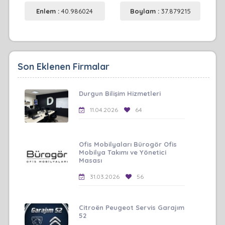
Enlem :
40.986024
Boylam :
37.879215
Son Eklenen Firmalar
Durgun Bilişim Hizmetleri
11.04.2026
64
Ofis Mobilyaları Bürogör Ofis
Mobilya Takımı ve Yönetici
Masası
31.03.2026
56
Citroën Peugeot Servis Garajım
52