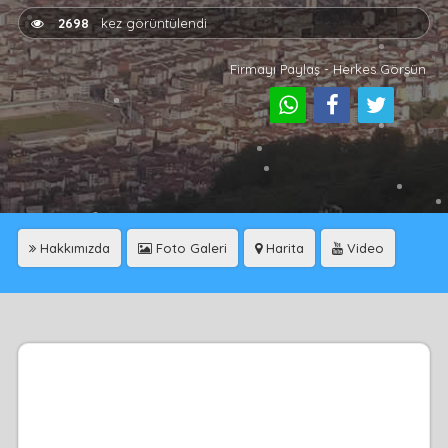
2698
kez görüntülendi
Firmayı Paylaş - Herkes Görsün
Hakkımızda
Foto Galeri
Harita
Video