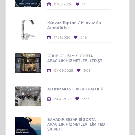
07.02.2026
81
Kılavuz Toptan / Kılavuz Su
Armatürleri
17.01.2026
346
GRUP GELİŞİM SİGORTA
ARACILIK HİZMETLERİ LTD.ŞTİ
04.09.2025
908
ALTINMAKAS ERKEK KUAFÖRÜ
24.01.2025
1727
BAHADIR KEŞAP SİGORTA
ARACILIK HİZMETLERİ LİMİTED
ŞİRKETİ