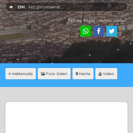
2341
kez görüntülendi
Firmayı Paylaş - Herkes Görsün
Hakkımızda
Foto Galeri
Harita
Video