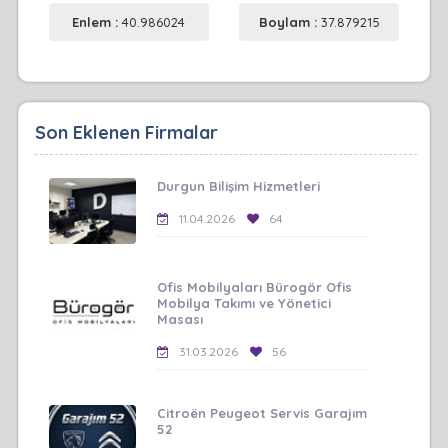
Enlem :
40.986024
Boylam :
37.879215
Son Eklenen Firmalar
Durgun Bilişim Hizmetleri
11.04.2026
64
Ofis Mobilyaları Bürogör Ofis
Mobilya Takımı ve Yönetici
Masası
31.03.2026
56
Citroën Peugeot Servis Garajım
52