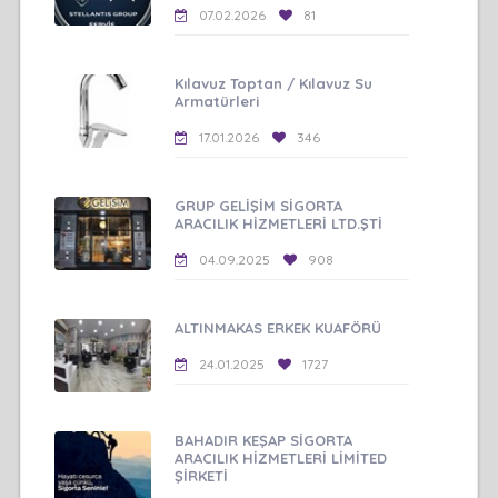
07.02.2026
81
Kılavuz Toptan / Kılavuz Su
Armatürleri
17.01.2026
346
GRUP GELİŞİM SİGORTA
ARACILIK HİZMETLERİ LTD.ŞTİ
04.09.2025
908
ALTINMAKAS ERKEK KUAFÖRÜ
24.01.2025
1727
BAHADIR KEŞAP SİGORTA
ARACILIK HİZMETLERİ LİMİTED
ŞİRKETİ