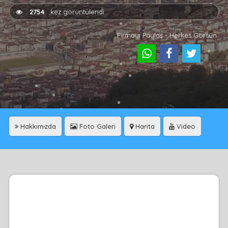
2754
kez görüntülendi
Firmayı Paylaş - Herkes Görsün
Hakkımızda
Foto Galeri
Harita
Video