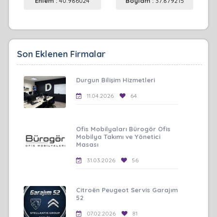
Enlem :
40.986024
Boylam :
37.879215
Son Eklenen Firmalar
Durgun Bilişim Hizmetleri
11.04.2026
64
Ofis Mobilyaları Bürogör Ofis
Mobilya Takımı ve Yönetici
Masası
31.03.2026
56
Citroën Peugeot Servis Garajım
52
07.02.2026
81