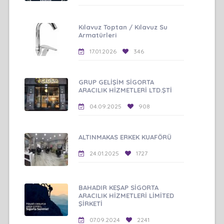
Kılavuz Toptan / Kılavuz Su
Armatürleri
17.01.2026
346
GRUP GELİŞİM SİGORTA
ARACILIK HİZMETLERİ LTD.ŞTİ
04.09.2025
908
ALTINMAKAS ERKEK KUAFÖRÜ
24.01.2025
1727
BAHADIR KEŞAP SİGORTA
ARACILIK HİZMETLERİ LİMİTED
ŞİRKETİ
07.09.2024
2241