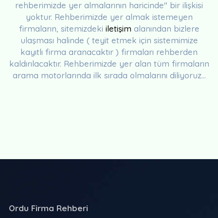
rehberimizde yer almalarının haricinde" bir ilişkisi
yoktur. Rehberimizde yer almak istemeyen
firmaların, sitemizdeki
iletişim
alanından bizlere
ulaşması halinde ( teyit etmek için sistemimize
kayıtlı firma aranacaktır ) firmaları rehberden
kaldırılacaktır. Rehberimizde yer alan tüm firmaların
arama motorlarında ilk sırada olmalarını diliyoruz...
Ordu Firma Rehberi