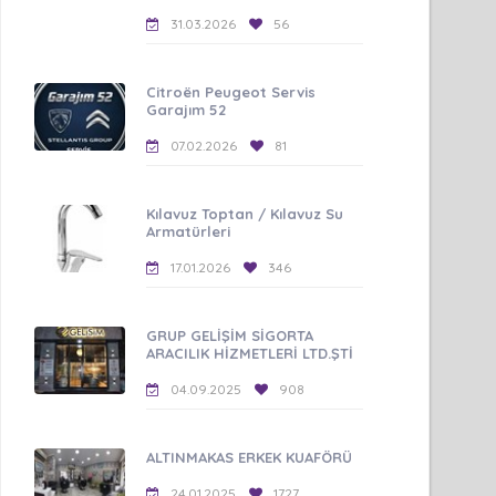
31.03.2026
56
Citroën Peugeot Servis
Garajım 52
07.02.2026
81
Kılavuz Toptan / Kılavuz Su
Armatürleri
17.01.2026
346
GRUP GELİŞİM SİGORTA
ARACILIK HİZMETLERİ LTD.ŞTİ
04.09.2025
908
ALTINMAKAS ERKEK KUAFÖRÜ
24.01.2025
1727