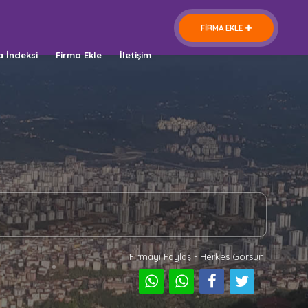
FİRMA EKLE
a İndeksi
Firma Ekle
İletişim
Firmayı Paylaş - Herkes Görsün