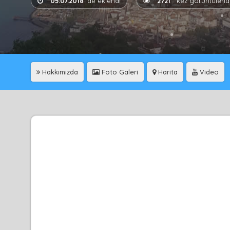
05.07.2018
'de eklendi
2721
kez görüntülend
Hakkımızda
Foto Galeri
Harita
Video