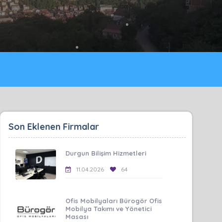
Son Eklenen Firmalar
Durgun Bilişim Hizmetleri
11.04.2026
64
Ofis Mobilyaları Bürogör Ofis
Mobilya Takımı ve Yönetici
Masası