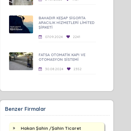
BAHADIR KEŞAP SİGORTA
ARACILIK HİZMETLERİ LİMİTED
ŞİRKETİ
07.09.2024
2241
FATSA OTOMATİK KAPI VE
OTOMASYON SİSTEMİ
30.08.2024
2352
Benzer Firmalar
Hakan Şahin /Şahin Ticaret