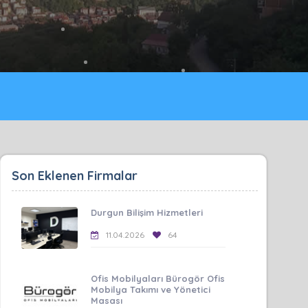
Son Eklenen Firmalar
Durgun Bilişim Hizmetleri
11.04.2026
64
Ofis Mobilyaları Bürogör Ofis
Mobilya Takımı ve Yönetici
Masası