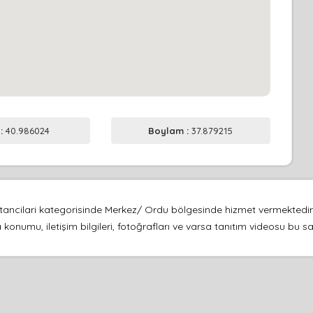
 :
40.986024
Boylam :
37.879215
ancilari kategorisinde Merkez/ Ordu bölgesinde hizmet vermektedir. Ad
 konumu, iletişim bilgileri, fotoğrafları ve varsa tanıtım videosu bu 