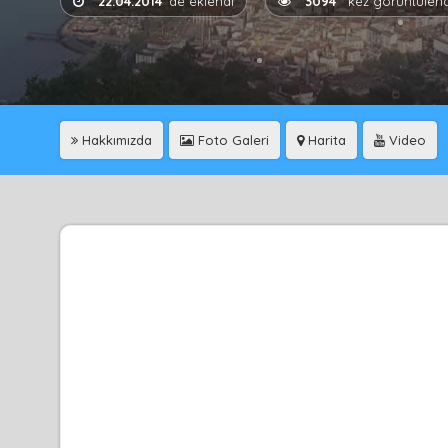
22.04.2014
'de eklendi
3094
kez görüntülend
Hakkımızda
Foto Galeri
Harita
Video