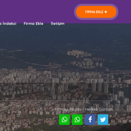
FİRMA EKLE
a İndeksi
Firma Ekle
İletişim
Firmayı Paylaş - Herkes Görsün