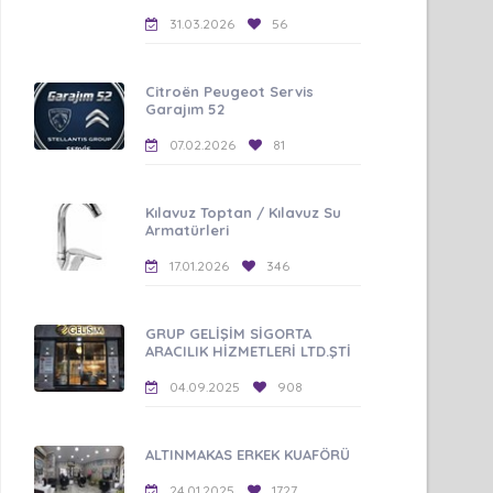
31.03.2026
56
Citroën Peugeot Servis
Garajım 52
07.02.2026
81
Kılavuz Toptan / Kılavuz Su
Armatürleri
17.01.2026
346
GRUP GELİŞİM SİGORTA
ARACILIK HİZMETLERİ LTD.ŞTİ
04.09.2025
908
ALTINMAKAS ERKEK KUAFÖRÜ
24.01.2025
1727