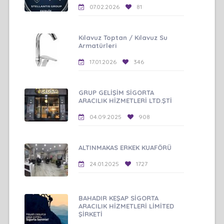
07.02.2026
81
Kılavuz Toptan / Kılavuz Su
Armatürleri
17.01.2026
346
GRUP GELİŞİM SİGORTA
ARACILIK HİZMETLERİ LTD.ŞTİ
04.09.2025
908
ALTINMAKAS ERKEK KUAFÖRÜ
24.01.2025
1727
BAHADIR KEŞAP SİGORTA
ARACILIK HİZMETLERİ LİMİTED
ŞİRKETİ