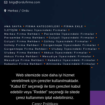
bilgi@ordufirma.com
Merkez / Ordu
ANA SAYFA
FIRMA KATEGORILERI
FIRMA EKLE
İLETIŞIM
Merkez İlçesindeki Firmalar
Merkez Firma Rehberi
Persembe İlçesindeki Firmalar
Persembe Firma Rehberi
Gülyali İlçesindeki Firmalar
Gülyali Firma Rehberi
Gölköy İlçesindeki Firmalar
Gölköy Firma Rehberi
Gürgentepe İlçesindeki Firmalar
Gürgentepe Firma Rehberi
Ulubey İlçesindeki Firmalar
Ulubey Firma Rehberi
Akkus İlçesindeki Firmalar
Akkus Firma Rehberi
Mesudiye İlçesindeki Firmalar
Mesudiye Firma Rehberi
Kabadüz İlçesindeki Firmalar
Kabadüz Firma Rehberi
Altinordu İlçesindeki Firmalar
Altinordu Firma Rehberi
Ünye İlçesindeki Firmalar
Ünye Firma Rehberi
Cuma İlçesindeki Firmalar
Web sitemizde size daha iyi hizmet
Cuma Firma Rehberi
verebilmek için çerezler kullanılmaktadır.
"Kabul Et" seçeneği ile tüm çerezleri kabul
edebilir veya "Reddet" seçeneği ile sitede
çerez kullanımını iptal edebilirsiniz.
Çerez Politikası