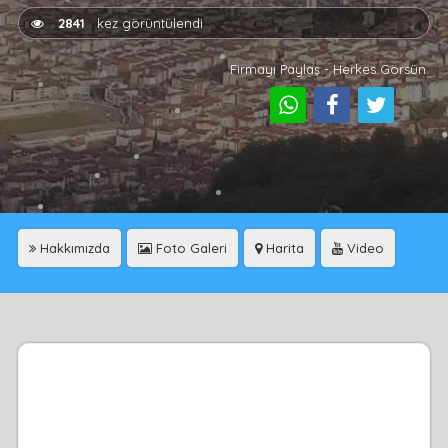
2841
kez görüntülendi
Firmayı Paylaş - Herkes Görsün
Hakkımızda
Foto Galeri
Harita
Video