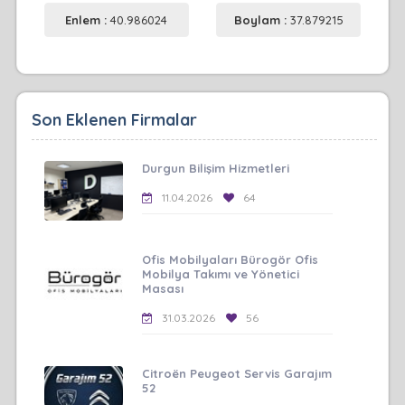
Enlem :
40.986024
Boylam :
37.879215
Son Eklenen Firmalar
Durgun Bilişim Hizmetleri
11.04.2026
64
Ofis Mobilyaları Bürogör Ofis
Mobilya Takımı ve Yönetici
Masası
31.03.2026
56
Citroën Peugeot Servis Garajım
52