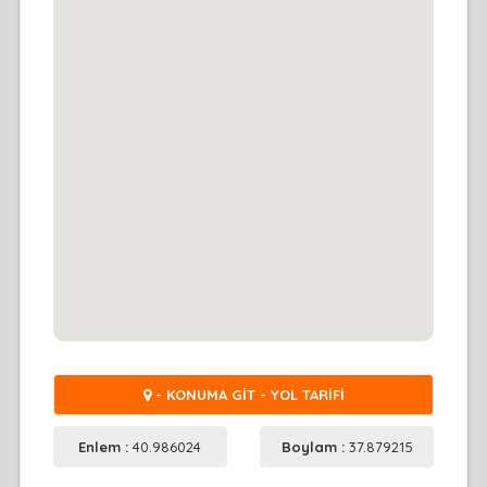
- KONUMA GİT - YOL TARİFİ
Enlem :
40.986024
Boylam :
37.879215