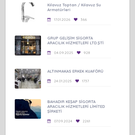
Kılavuz Toptan / Kılavuz Su
Armatürleri
17.01.2026
366
GRUP GELİŞİM SİGORTA
ARACILIK HİZMETLERİ LTD.ŞTİ
04.09.2025
928
ALTINMAKAS ERKEK KUAFÖRÜ
24.01.2025
1737
BAHADIR KEŞAP SİGORTA
ARACILIK HİZMETLERİ LİMİTED
ŞİRKETİ
07.09.2024
2261