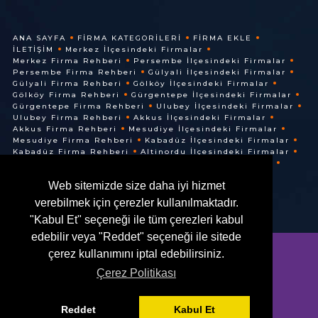
ANA SAYFA
FIRMA KATEGORILERI
FIRMA EKLE
İLETIŞIM
Merkez İlçesindeki Firmalar
Merkez Firma Rehberi
Persembe İlçesindeki Firmalar
Persembe Firma Rehberi
Gülyali İlçesindeki Firmalar
Gülyali Firma Rehberi
Gölköy İlçesindeki Firmalar
Gölköy Firma Rehberi
Gürgentepe İlçesindeki Firmalar
Gürgentepe Firma Rehberi
Ulubey İlçesindeki Firmalar
Ulubey Firma Rehberi
Akkus İlçesindeki Firmalar
Akkus Firma Rehberi
Mesudiye İlçesindeki Firmalar
Mesudiye Firma Rehberi
Kabadüz İlçesindeki Firmalar
Kabadüz Firma Rehberi
Altinordu İlçesindeki Firmalar
Altinordu Firma Rehberi
Ünye İlçesindeki Firmalar
Ünye Firma Rehberi
Cuma İlçesindeki Firmalar
Web sitemizde size daha iyi hizmet
Cuma Firma Rehberi
verebilmek için çerezler kullanılmaktadır.
"Kabul Et" seçeneği ile tüm çerezleri kabul
edebilir veya "Reddet" seçeneği ile sitede
çerez kullanımını iptal edebilirsiniz.
Çerez Politikası
© @ 2016. Her Hakkı Saklıdır.
Reddet
Kabul Et