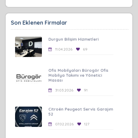
Son Eklenen Firmalar
Durgun Bilişim Hizmetleri
11.04.2026
69
Ofis Mobilyaları Bürogör Ofis
Mobilya Takımı ve Yönetici
Masası
31.03.2026
91
Citroën Peugeot Servis Garajım
52
07.02.2026
127