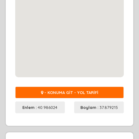
- KONUMA GİT - YOL TARİFİ
Enlem :
40.986024
Boylam :
37.879215