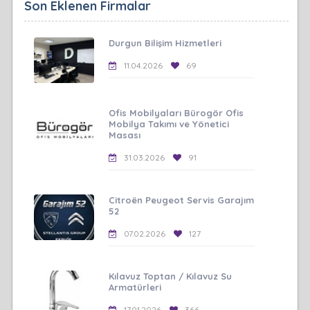
Son Eklenen Firmalar
Durgun Bilişim Hizmetleri
11.04.2026
69
Ofis Mobilyaları Bürogör Ofis
Mobilya Takımı ve Yönetici
Masası
31.03.2026
91
Citroën Peugeot Servis Garajım
52
07.02.2026
127
Kılavuz Toptan / Kılavuz Su
Armatürleri
17.01.2026
366