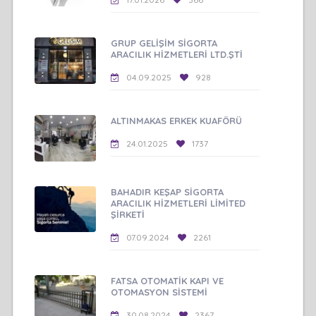
GRUP GELİŞİM SİGORTA
ARACILIK HİZMETLERİ LTD.ŞTİ
04.09.2025
928
ALTINMAKAS ERKEK KUAFÖRÜ
24.01.2025
1737
BAHADIR KEŞAP SİGORTA
ARACILIK HİZMETLERİ LİMİTED
ŞİRKETİ
07.09.2024
2261
FATSA OTOMATİK KAPI VE
OTOMASYON SİSTEMİ
30.08.2024
2367