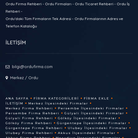
Ordu Firma Rehberi - Ordu Firmaları - Ordu Ticaret Rehberi - Ordu İş
Rehberi -
Ordu'daki Tüm Firmaların Tek Adresi - Ordu Firmalarının Adres ve
Telefon Kataloğu
İLETİŞİM
bilgi@ordufirma.com
Merkez / Ordu
ANA SAYFA
FIRMA KATEGORILERI
FIRMA EKLE
İLETIŞIM
Merkez İlçesindeki Firmalar
Merkez Firma Rehberi
Persembe İlçesindeki Firmalar
Persembe Firma Rehberi
Gülyali İlçesindeki Firmalar
Gülyali Firma Rehberi
Gölköy İlçesindeki Firmalar
Gölköy Firma Rehberi
Gürgentepe İlçesindeki Firmalar
Gürgentepe Firma Rehberi
Ulubey İlçesindeki Firmalar
Ulubey Firma Rehberi
Akkus İlçesindeki Firmalar
Akkus Firma Rehberi
Mesudiye İlçesindeki Firmalar