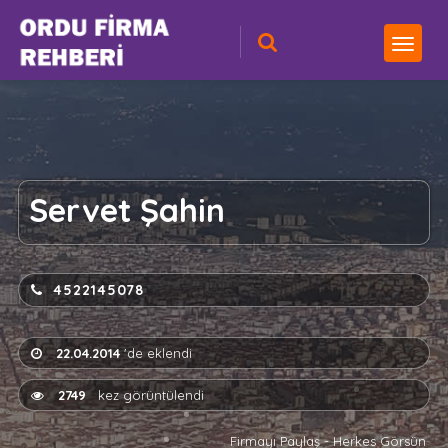
Servet Şahin
4522145078
22.04.2014
'de eklendi
2749
kez görüntülendi
Firmayı Paylaş - Herkes Görsün