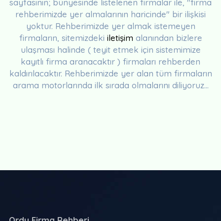
sayfasının; bünyesinde listelenen firmalar ile, "firma
rehberimizde yer almalarının haricinde" bir ilişkisi
yoktur. Rehberimizde yer almak istemeyen
firmaların, sitemizdeki
iletişim
alanından bizlere
ulaşması halinde ( teyit etmek için sistemimize
kayıtlı firma aranacaktır ) firmaları rehberden
kaldırılacaktır. Rehberimizde yer alan tüm firmaların
arama motorlarında ilk sırada olmalarını diliyoruz...
Ordu Firma Rehberi