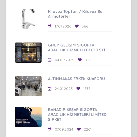
Kılavuz Toptan / Kılavuz Su
Armatürleri
17.01.2026
366
GRUP GELİŞİM SİGORTA
ARACILIK HİZMETLERİ LTD.ŞTİ
04.09.2025
928
ALTINMAKAS ERKEK KUAFÖRÜ
24.01.2025
1737
BAHADIR KEŞAP SİGORTA
ARACILIK HİZMETLERİ LİMİTED
ŞİRKETİ
07.09.2024
2261