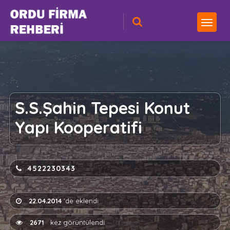
S.S.Şahin Tepesi Konut
Yapı Kooperatifi
4522230343
22.04.2014
'de eklendi
2671
kez görüntülendi