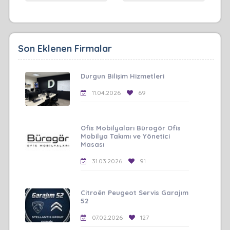
Son Eklenen Firmalar
Durgun Bilişim Hizmetleri
11.04.2026
69
Ofis Mobilyaları Bürogör Ofis
Mobilya Takımı ve Yönetici
Masası
31.03.2026
91
Citroën Peugeot Servis Garajım
52
07.02.2026
127