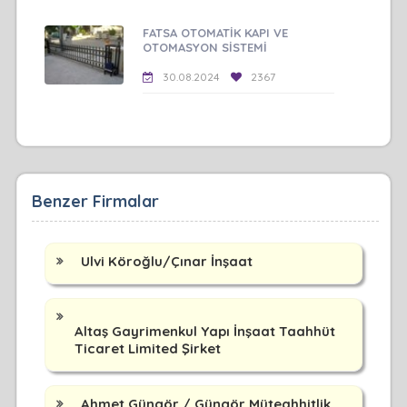
FATSA OTOMATİK KAPI VE
OTOMASYON SİSTEMİ
30.08.2024
2367
Benzer Firmalar
Ulvi Köroğlu/Çınar İnşaat
Altaş Gayrimenkul Yapı İnşaat Taahhüt
Ticaret Limited Şirket
Ahmet Güngör / Güngör Müteahhitlik