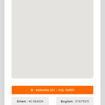
- KONUMA GİT - YOL TARİFİ
Enlem :
40.986024
Boylam :
37.879215