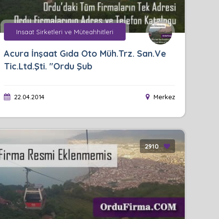
Insaat Sirketleri ve Müteahhitleri
Acura İnşaat Gıda Oto Müh.Trz. San.Ve
Tic.Ltd.Şti. "Ordu Şub
22.04.2014
Merkez
2910