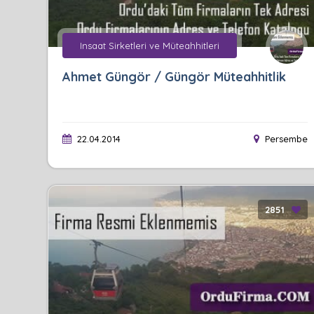
Insaat Sirketleri ve Müteahhitleri
Ahmet Güngör / Güngör Müteahhitlik
22.04.2014
Persembe
2851