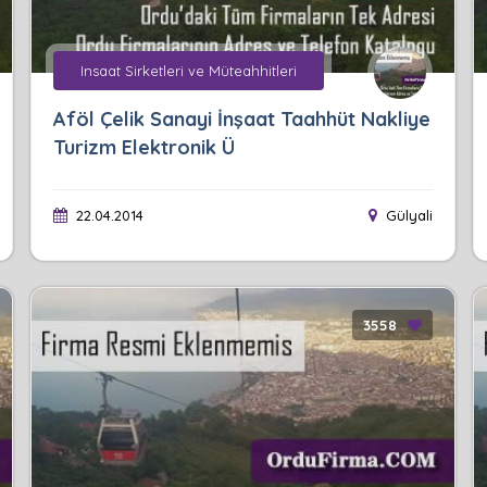
Insaat Sirketleri ve Müteahhitleri
Aföl Çelik Sanayi İnşaat Taahhüt Nakliye
Turizm Elektronik Ü
22.04.2014
Gülyali
3558