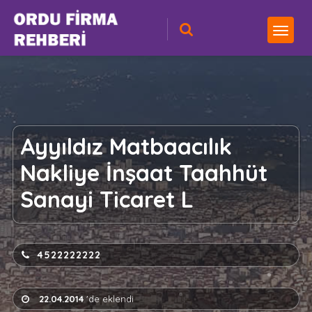
Ayyıldız Matbaacılık
Nakliye İnşaat Taahhüt
Sanayi Ticaret L
4522222222
22.04.2014
'de eklendi