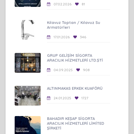
07.02.2026
81
Kılavuz Toptan / Kılavuz Su
Armatürleri
17.01.2026
346
GRUP GELİŞİM SİGORTA
ARACILIK HİZMETLERİ LTD.ŞTİ
04.09.2025
908
ALTINMAKAS ERKEK KUAFÖRÜ
24.01.2025
1727
BAHADIR KEŞAP SİGORTA
ARACILIK HİZMETLERİ LİMİTED
ŞİRKETİ