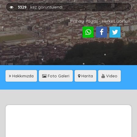
3329
kez görüntülendi
Firmayı Paylaş - Herkes Görsün
Hakkımızda
Foto Galeri
Harita
Video