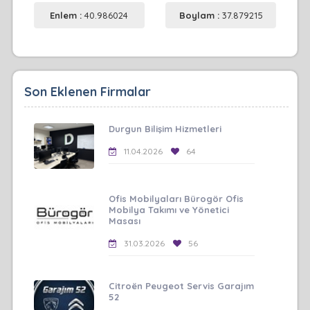
Enlem :
40.986024
Boylam :
37.879215
Son Eklenen Firmalar
Durgun Bilişim Hizmetleri
11.04.2026
64
Ofis Mobilyaları Bürogör Ofis
Mobilya Takımı ve Yönetici
Masası
31.03.2026
56
Citroën Peugeot Servis Garajım
52