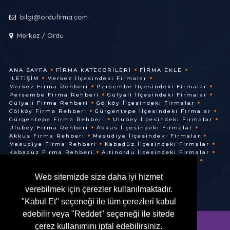
bilgi@ordufirma.com
Merkez / Ordu
ANA SAYFA
FIRMA KATEGORILERI
FIRMA EKLE
İLETIŞIM
Merkez İlçesindeki Firmalar
Merkez Firma Rehberi
Persembe İlçesindeki Firmalar
Persembe Firma Rehberi
Gülyali İlçesindeki Firmalar
Gülyali Firma Rehberi
Gölköy İlçesindeki Firmalar
Gölköy Firma Rehberi
Gürgentepe İlçesindeki Firmalar
Gürgentepe Firma Rehberi
Ulubey İlçesindeki Firmalar
Ulubey Firma Rehberi
Akkus İlçesindeki Firmalar
Akkus Firma Rehberi
Mesudiye İlçesindeki Firmalar
Mesudiye Firma Rehberi
Kabadüz İlçesindeki Firmalar
Kabadüz Firma Rehberi
Altinordu İlçesindeki Firmalar
Altinordu Firma Rehberi
Ünye İlçesindeki Firmalar
Ünye Firma Rehberi
Cuma İlçesindeki Firmalar
Web sitemizde size daha iyi hizmet
Cuma Firma Rehberi
verebilmek için çerezler kullanılmaktadır.
"Kabul Et" seçeneği ile tüm çerezleri kabul
edebilir veya "Reddet" seçeneği ile sitede
çerez kullanımını iptal edebilirsiniz.