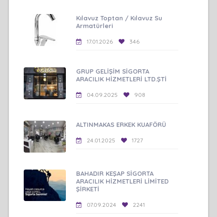
Kılavuz Toptan / Kılavuz Su
Armatürleri
17.01.2026
346
GRUP GELİŞİM SİGORTA
ARACILIK HİZMETLERİ LTD.ŞTİ
04.09.2025
908
ALTINMAKAS ERKEK KUAFÖRÜ
24.01.2025
1727
BAHADIR KEŞAP SİGORTA
ARACILIK HİZMETLERİ LİMİTED
ŞİRKETİ
07.09.2024
2241