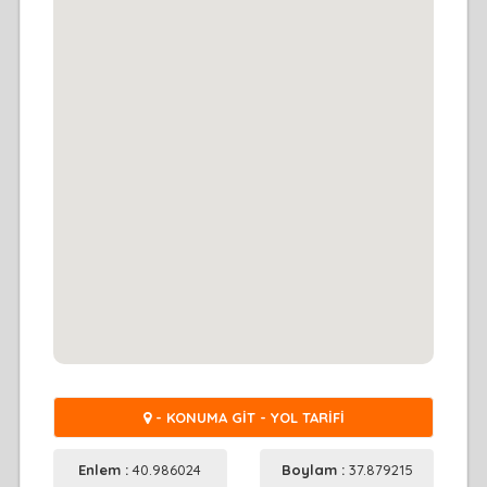
- KONUMA GİT - YOL TARİFİ
Enlem :
40.986024
Boylam :
37.879215