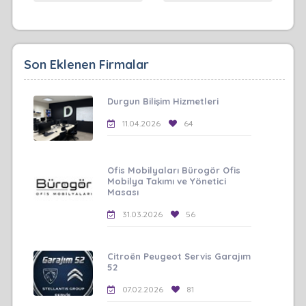
Son Eklenen Firmalar
Durgun Bilişim Hizmetleri
11.04.2026
64
Ofis Mobilyaları Bürogör Ofis
Mobilya Takımı ve Yönetici
Masası
31.03.2026
56
Citroën Peugeot Servis Garajım
52
07.02.2026
81