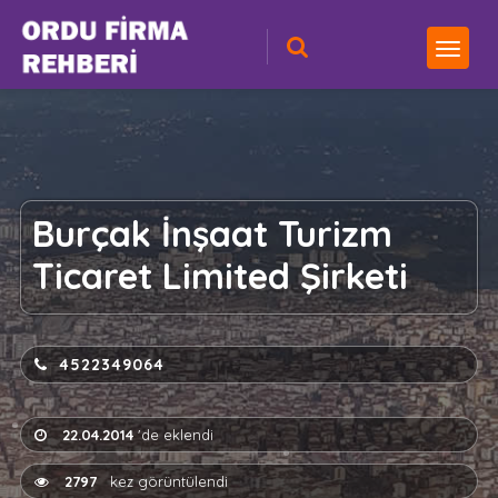
Burçak İnşaat Turizm
Ticaret Limited Şirketi
4522349064
22.04.2014
'de eklendi
2797
kez görüntülendi