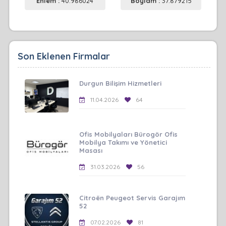
Enlem :
40.986024
Boylam :
37.879215
Son Eklenen Firmalar
Durgun Bilişim Hizmetleri
11.04.2026
64
Ofis Mobilyaları Bürogör Ofis
Mobilya Takımı ve Yönetici
Masası
31.03.2026
56
Citroën Peugeot Servis Garajım
52
07.02.2026
81