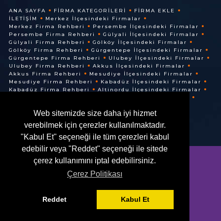
ANA SAYFA
FIRMA KATEGORILERI
FIRMA EKLE
İLETIŞIM
Merkez İlçesindeki Firmalar
Merkez Firma Rehberi
Persembe İlçesindeki Firmalar
Persembe Firma Rehberi
Gülyali İlçesindeki Firmalar
Gülyali Firma Rehberi
Gölköy İlçesindeki Firmalar
Gölköy Firma Rehberi
Gürgentepe İlçesindeki Firmalar
Gürgentepe Firma Rehberi
Ulubey İlçesindeki Firmalar
Ulubey Firma Rehberi
Akkus İlçesindeki Firmalar
Akkus Firma Rehberi
Mesudiye İlçesindeki Firmalar
Mesudiye Firma Rehberi
Kabadüz İlçesindeki Firmalar
Kabadüz Firma Rehberi
Altinordu İlçesindeki Firmalar
Altinordu Firma Rehberi
Ünye İlçesindeki Firmalar
Ünye Firma Rehberi
Cuma İlçesindeki Firmalar
Web sitemizde size daha iyi hizmet
Cuma Firma Rehberi
verebilmek için çerezler kullanılmaktadır.
"Kabul Et" seçeneği ile tüm çerezleri kabul
edebilir veya "Reddet" seçeneği ile sitede
çerez kullanımını iptal edebilirsiniz.
Çerez Politikası
© @ 2016. Her Hakkı Saklıdır.
Reddet
Kabul Et