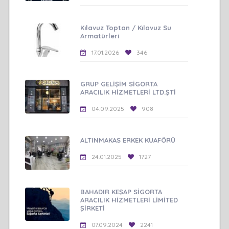
Kılavuz Toptan / Kılavuz Su
Armatürleri
17.01.2026
346
GRUP GELİŞİM SİGORTA
ARACILIK HİZMETLERİ LTD.ŞTİ
04.09.2025
908
ALTINMAKAS ERKEK KUAFÖRÜ
24.01.2025
1727
BAHADIR KEŞAP SİGORTA
ARACILIK HİZMETLERİ LİMİTED
ŞİRKETİ
07.09.2024
2241