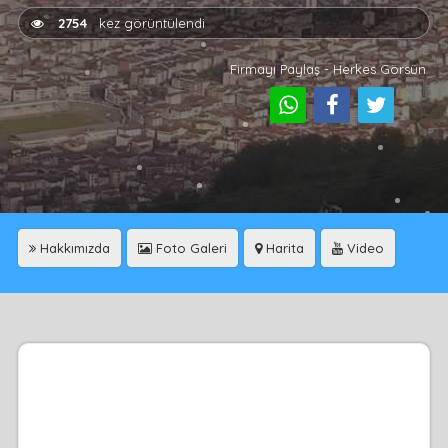
2754
kez görüntülendi
Firmayı Paylaş - Herkes Görsün
Hakkımızda
Foto Galeri
Harita
Video