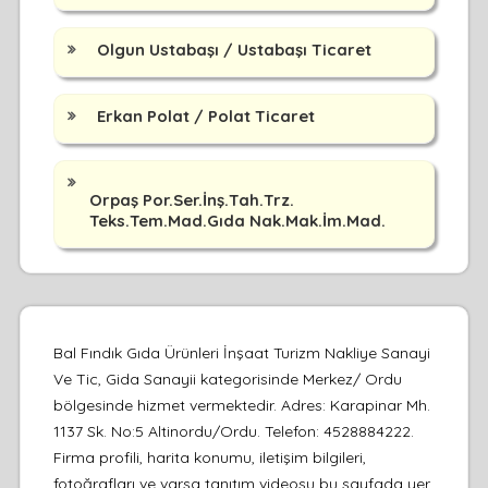
Olgun Ustabaşı / Ustabaşı Ticaret
Erkan Polat / Polat Ticaret
Orpaş Por.Ser.İnş.Tah.Trz.
Teks.Tem.Mad.Gıda Nak.Mak.İm.Mad.
Bal Fındık Gıda Ürünleri İnşaat Turizm Nakliye Sanayi
Ve Tic, Gida Sanayii kategorisinde Merkez/ Ordu
bölgesinde hizmet vermektedir. Adres: Karapinar Mh.
1137 Sk. No:5 Altinordu/Ordu. Telefon: 4528884222.
Firma profili, harita konumu, iletişim bilgileri,
fotoğrafları ve varsa tanıtım videosu bu sayfada yer