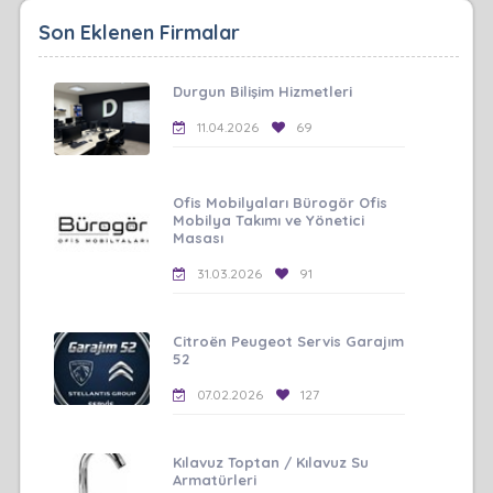
Son Eklenen Firmalar
Durgun Bilişim Hizmetleri
11.04.2026
69
Ofis Mobilyaları Bürogör Ofis
Mobilya Takımı ve Yönetici
Masası
31.03.2026
91
Citroën Peugeot Servis Garajım
52
07.02.2026
127
Kılavuz Toptan / Kılavuz Su
Armatürleri