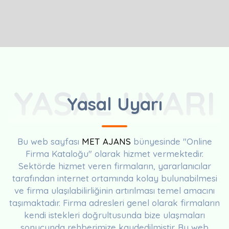
YASAL UYARI
Yasal Uyarı
Bu web sayfası
MET AJANS
bünyesinde "Online
Firma Kataloğu" olarak hizmet vermektedir.
Sektörde hizmet veren firmaların, yararlanıcılar
tarafından internet ortamında kolay bulunabilmesi
ve firma ulaşılabilirliğinin artırılması temel amacını
taşımaktadır. Firma adresleri genel olarak firmaların
kendi istekleri doğrultusunda bize ulaşmaları
sonucunda rehberimize kaydedilmiştir. Bu web