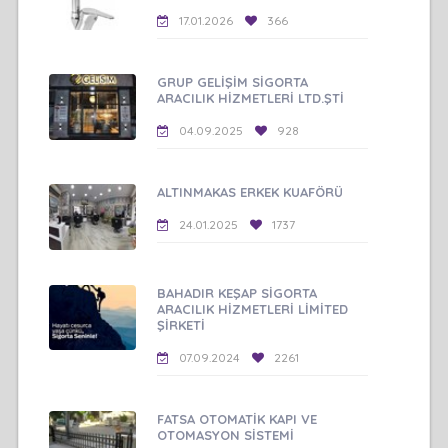
17.01.2026
366
GRUP GELİŞİM SİGORTA
ARACILIK HİZMETLERİ LTD.ŞTİ
04.09.2025
928
ALTINMAKAS ERKEK KUAFÖRÜ
24.01.2025
1737
BAHADIR KEŞAP SİGORTA
ARACILIK HİZMETLERİ LİMİTED
ŞİRKETİ
07.09.2024
2261
FATSA OTOMATİK KAPI VE
OTOMASYON SİSTEMİ