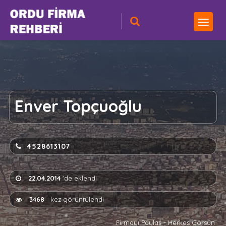
Enver Topçuoğlu
4528613107
22.04.2014
'de eklendi
3468
kez görüntülendi
Firmayı Paylaş - Herkes Görsün