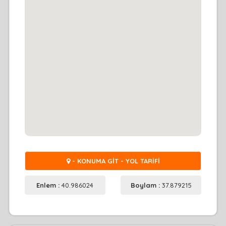
- KONUMA GİT - YOL TARİFİ
Enlem :
40.986024
Boylam :
37.879215