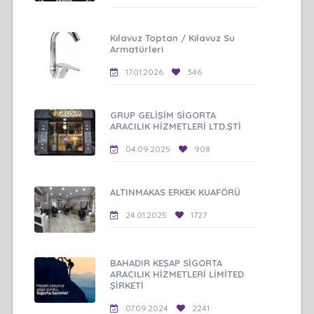
Kılavuz Toptan / Kılavuz Su
Armatürleri
17.01.2026
346
GRUP GELİŞİM SİGORTA
ARACILIK HİZMETLERİ LTD.ŞTİ
04.09.2025
908
ALTINMAKAS ERKEK KUAFÖRÜ
24.01.2025
1727
BAHADIR KEŞAP SİGORTA
ARACILIK HİZMETLERİ LİMİTED
ŞİRKETİ
07.09.2024
2241