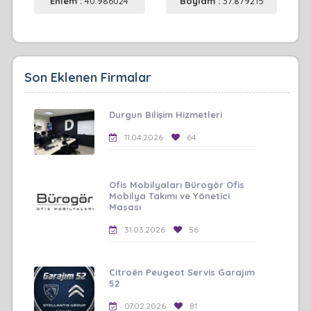
Enlem :
40.986024
Boylam :
37.879215
Son Eklenen Firmalar
Durgun Bilişim Hizmetleri
11.04.2026
64
Ofis Mobilyaları Bürogör Ofis
Mobilya Takımı ve Yönetici
Masası
31.03.2026
56
Citroën Peugeot Servis Garajım
52
07.02.2026
81