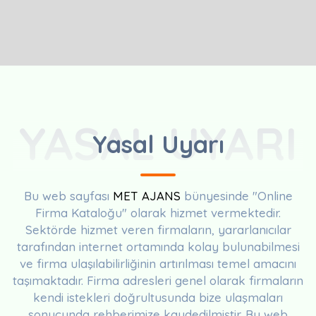
YASAL UYARI
Yasal Uyarı
Bu web sayfası
MET AJANS
bünyesinde "Online
Firma Kataloğu" olarak hizmet vermektedir.
Sektörde hizmet veren firmaların, yararlanıcılar
tarafından internet ortamında kolay bulunabilmesi
ve firma ulaşılabilirliğinin artırılması temel amacını
taşımaktadır. Firma adresleri genel olarak firmaların
kendi istekleri doğrultusunda bize ulaşmaları
sonucunda rehberimize kaydedilmiştir. Bu web