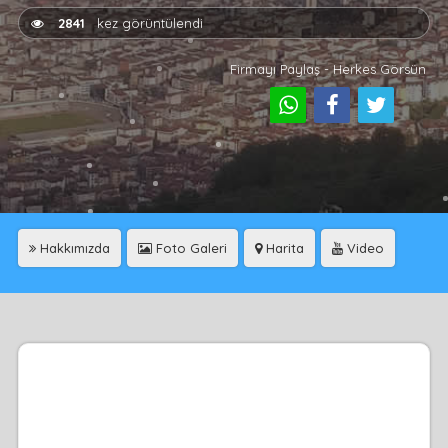
2841
kez görüntülendi
Firmayı Paylaş - Herkes Görsün
Hakkımızda
Foto Galeri
Harita
Video