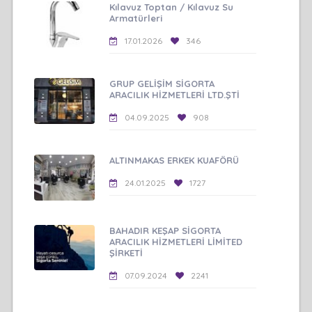
Kılavuz Toptan / Kılavuz Su
Armatürleri
17.01.2026
346
GRUP GELİŞİM SİGORTA
ARACILIK HİZMETLERİ LTD.ŞTİ
04.09.2025
908
ALTINMAKAS ERKEK KUAFÖRÜ
24.01.2025
1727
BAHADIR KEŞAP SİGORTA
ARACILIK HİZMETLERİ LİMİTED
ŞİRKETİ
07.09.2024
2241