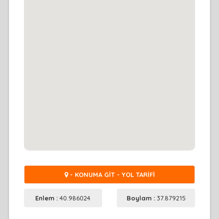
- KONUMA GİT - YOL TARİFİ
Enlem :
40.986024
Boylam :
37.879215