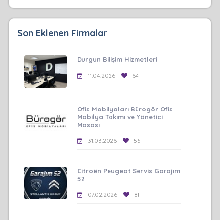
Son Eklenen Firmalar
Durgun Bilişim Hizmetleri
11.04.2026
64
Ofis Mobilyaları Bürogör Ofis
Mobilya Takımı ve Yönetici
Masası
31.03.2026
56
Citroën Peugeot Servis Garajım
52
07.02.2026
81