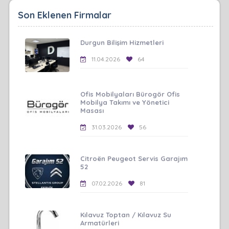
Son Eklenen Firmalar
Durgun Bilişim Hizmetleri
11.04.2026
64
Ofis Mobilyaları Bürogör Ofis
Mobilya Takımı ve Yönetici
Masası
31.03.2026
56
Citroën Peugeot Servis Garajım
52
07.02.2026
81
Kılavuz Toptan / Kılavuz Su
Armatürleri