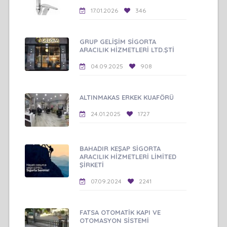
17.01.2026
346
GRUP GELİŞİM SİGORTA
ARACILIK HİZMETLERİ LTD.ŞTİ
04.09.2025
908
ALTINMAKAS ERKEK KUAFÖRÜ
24.01.2025
1727
BAHADIR KEŞAP SİGORTA
ARACILIK HİZMETLERİ LİMİTED
ŞİRKETİ
07.09.2024
2241
FATSA OTOMATİK KAPI VE
OTOMASYON SİSTEMİ