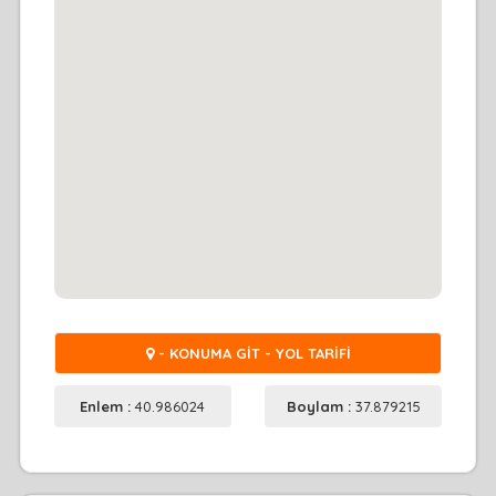
- KONUMA GİT - YOL TARİFİ
Enlem :
40.986024
Boylam :
37.879215