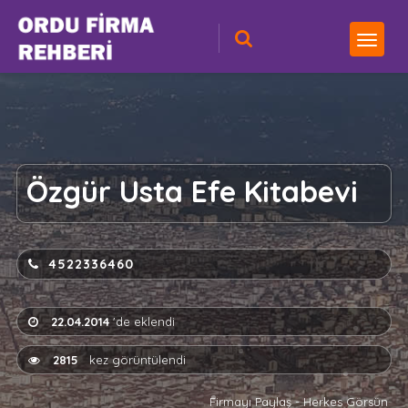
Özgür Usta Efe Kitabevi
4522336460
22.04.2014
'de eklendi
2815
kez görüntülendi
Firmayı Paylaş - Herkes Görsün