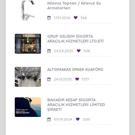
Kılavuz Toptan / Kılavuz Su
Armatürleri
17.01.2026
366
GRUP GELİŞİM SİGORTA
ARACILIK HİZMETLERİ LTD.ŞTİ
04.09.2025
928
ALTINMAKAS ERKEK KUAFÖRÜ
24.01.2025
1737
BAHADIR KEŞAP SİGORTA
ARACILIK HİZMETLERİ LİMİTED
ŞİRKETİ
07.09.2024
2261