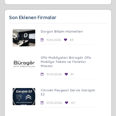
Son Eklenen Firmalar
Durgun Bilişim Hizmetleri
11.04.2026
69
Ofis Mobilyaları Bürogör Ofis
Mobilya Takımı ve Yönetici
Masası
31.03.2026
91
Citroën Peugeot Servis Garajım
52
07.02.2026
127