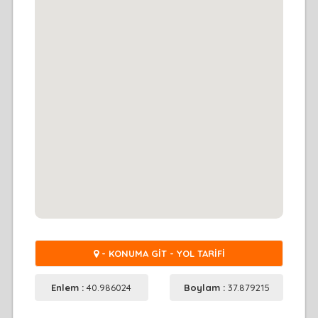
- KONUMA GİT - YOL TARİFİ
Enlem :
40.986024
Boylam :
37.879215