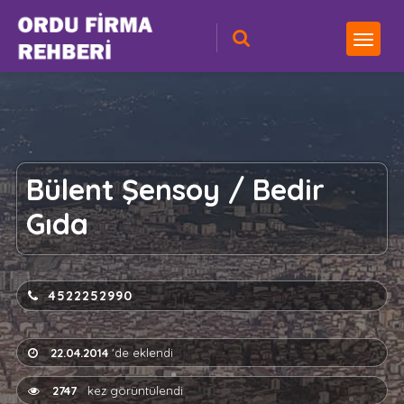
Bülent Şensoy / Bedir
Gıda
4522252990
22.04.2014
'de eklendi
2747
kez görüntülendi