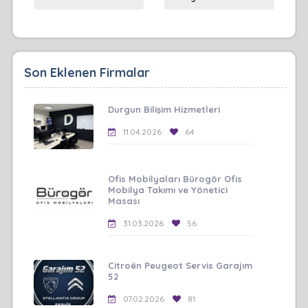
Son Eklenen Firmalar
Durgun Bilişim Hizmetleri
11.04.2026
64
Ofis Mobilyaları Bürogör Ofis
Mobilya Takımı ve Yönetici
Masası
31.03.2026
56
Citroën Peugeot Servis Garajım
52
07.02.2026
81