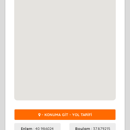
- KONUMA GİT - YOL TARİFİ
Enlem :
40.986024
Boylam :
37.879215