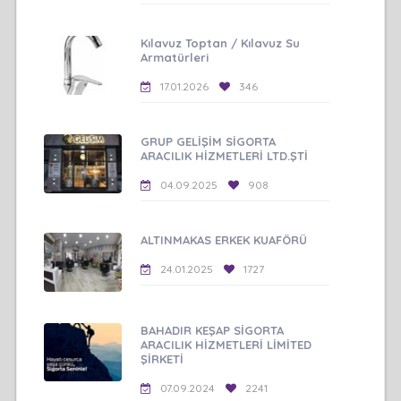
Kılavuz Toptan / Kılavuz Su
Armatürleri
17.01.2026
346
GRUP GELİŞİM SİGORTA
ARACILIK HİZMETLERİ LTD.ŞTİ
04.09.2025
908
ALTINMAKAS ERKEK KUAFÖRÜ
24.01.2025
1727
BAHADIR KEŞAP SİGORTA
ARACILIK HİZMETLERİ LİMİTED
ŞİRKETİ
07.09.2024
2241