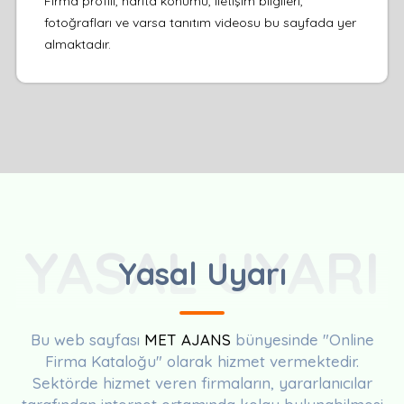
Firma profili, harita konumu, iletişim bilgileri,
fotoğrafları ve varsa tanıtım videosu bu sayfada yer
almaktadır.
YASAL UYARI
Yasal Uyarı
Bu web sayfası
MET AJANS
bünyesinde "Online
Firma Kataloğu" olarak hizmet vermektedir.
Sektörde hizmet veren firmaların, yararlanıcılar