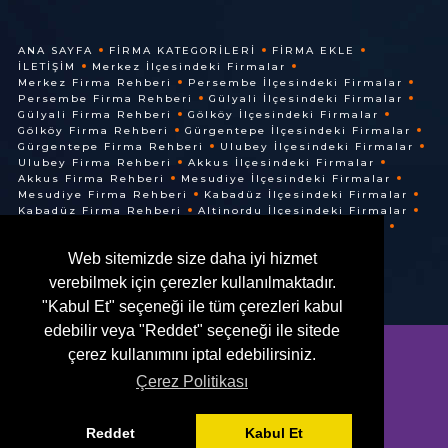
ANA SAYFA
FIRMA KATEGORILERI
FIRMA EKLE
İLETIŞIM
Merkez İlçesindeki Firmalar
Merkez Firma Rehberi
Persembe İlçesindeki Firmalar
Persembe Firma Rehberi
Gülyali İlçesindeki Firmalar
Gülyali Firma Rehberi
Gölköy İlçesindeki Firmalar
Gölköy Firma Rehberi
Gürgentepe İlçesindeki Firmalar
Gürgentepe Firma Rehberi
Ulubey İlçesindeki Firmalar
Ulubey Firma Rehberi
Akkus İlçesindeki Firmalar
Akkus Firma Rehberi
Mesudiye İlçesindeki Firmalar
Mesudiye Firma Rehberi
Kabadüz İlçesindeki Firmalar
Kabadüz Firma Rehberi
Altinordu İlçesindeki Firmalar
Altinordu Firma Rehberi
Ünye İlçesindeki Firmalar
Ünye Firma Rehberi
Cuma İlçesindeki Firmalar
Web sitemizde size daha iyi hizmet
Cuma Firma Rehberi
verebilmek için çerezler kullanılmaktadır.
"Kabul Et" seçeneği ile tüm çerezleri kabul
edebilir veya "Reddet" seçeneği ile sitede
çerez kullanımını iptal edebilirsiniz.
Çerez Politikası
© @ 2016. Her Hakkı Saklıdır.
Reddet
Kabul Et