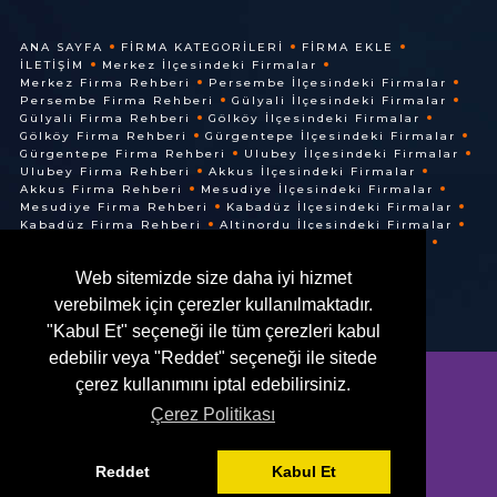
ANA SAYFA
FIRMA KATEGORILERI
FIRMA EKLE
İLETIŞIM
Merkez İlçesindeki Firmalar
Merkez Firma Rehberi
Persembe İlçesindeki Firmalar
Persembe Firma Rehberi
Gülyali İlçesindeki Firmalar
Gülyali Firma Rehberi
Gölköy İlçesindeki Firmalar
Gölköy Firma Rehberi
Gürgentepe İlçesindeki Firmalar
Gürgentepe Firma Rehberi
Ulubey İlçesindeki Firmalar
Ulubey Firma Rehberi
Akkus İlçesindeki Firmalar
Akkus Firma Rehberi
Mesudiye İlçesindeki Firmalar
Mesudiye Firma Rehberi
Kabadüz İlçesindeki Firmalar
Kabadüz Firma Rehberi
Altinordu İlçesindeki Firmalar
Altinordu Firma Rehberi
Ünye İlçesindeki Firmalar
Ünye Firma Rehberi
Cuma İlçesindeki Firmalar
Web sitemizde size daha iyi hizmet
Cuma Firma Rehberi
verebilmek için çerezler kullanılmaktadır.
"Kabul Et" seçeneği ile tüm çerezleri kabul
edebilir veya "Reddet" seçeneği ile sitede
çerez kullanımını iptal edebilirsiniz.
Çerez Politikası
© @ 2016. Her Hakkı Saklıdır.
Reddet
Kabul Et