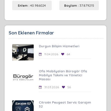
Enlem :
40.986024
Boylam :
37.879215
Son Eklenen Firmalar
Durgun Bilişim Hizmetleri
11.04.2026
64
Ofis Mobilyaları Bürogör Ofis
Mobilya Takımı ve Yönetici
Masası
31.03.2026
56
Citroën Peugeot Servis Garajım
52