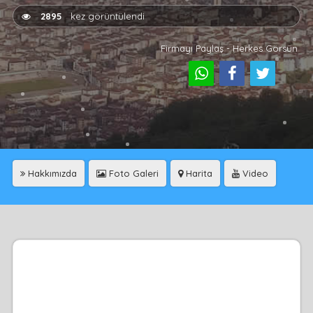
2895
kez görüntülendi
Firmayı Paylaş - Herkes Görsün
Hakkımızda
Foto Galeri
Harita
Video