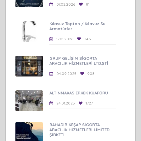
07.02.2026
81
Kılavuz Toptan / Kılavuz Su
Armatürleri
17.01.2026
346
GRUP GELİŞİM SİGORTA
ARACILIK HİZMETLERİ LTD.ŞTİ
04.09.2025
908
ALTINMAKAS ERKEK KUAFÖRÜ
24.01.2025
1727
BAHADIR KEŞAP SİGORTA
ARACILIK HİZMETLERİ LİMİTED
ŞİRKETİ