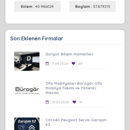
Enlem :
40.986024
Boylam :
37.879215
Son Eklenen Firmalar
Durgun Bilişim Hizmetleri
11.04.2026
69
Ofis Mobilyaları Bürogör Ofis
Mobilya Takımı ve Yönetici
Masası
31.03.2026
91
Citroën Peugeot Servis Garajım
52