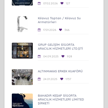
07.02.2026
127
Kılavuz Toptan / Kılavuz Su
Armatürleri
17.01.2026
366
GRUP GELİŞİM SİGORTA
ARACILIK HİZMETLERİ LTD.ŞTİ
04.09.2025
928
ALTINMAKAS ERKEK KUAFÖRÜ
24.01.2025
1737
BAHADIR KEŞAP SİGORTA
ARACILIK HİZMETLERİ LİMİTED
ŞİRKETİ