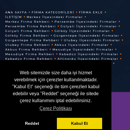
ANA SAYFA
FIRMA KATEGORILERI
FIRMA EKLE
İLETIŞIM
Merkez İlçesindeki Firmalar
Merkez Firma Rehberi
Persembe İlçesindeki Firmalar
Persembe Firma Rehberi
Gülyali İlçesindeki Firmalar
Gülyali Firma Rehberi
Gölköy İlçesindeki Firmalar
Gölköy Firma Rehberi
Gürgentepe İlçesindeki Firmalar
Gürgentepe Firma Rehberi
Ulubey İlçesindeki Firmalar
Ulubey Firma Rehberi
Akkus İlçesindeki Firmalar
Akkus Firma Rehberi
Mesudiye İlçesindeki Firmalar
Mesudiye Firma Rehberi
Kabadüz İlçesindeki Firmalar
Kabadüz Firma Rehberi
Altinordu İlçesindeki Firmalar
Altinordu Firma Rehberi
Ünye İlçesindeki Firmalar
Ünye Firma Rehberi
Cuma İlçesindeki Firmalar
Web sitemizde size daha iyi hizmet
Cuma Firma Rehberi
verebilmek için çerezler kullanılmaktadır.
"Kabul Et" seçeneği ile tüm çerezleri kabul
edebilir veya "Reddet" seçeneği ile sitede
çerez kullanımını iptal edebilirsiniz.
Çerez Politikası
© @ 2016. Her Hakkı Saklıdır.
Reddet
Kabul Et