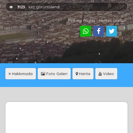
3123
kez görüntülendi
Firmayı Paylaş - Herkes Görsün
Hakkımızda
Foto Galeri
Harita
Video