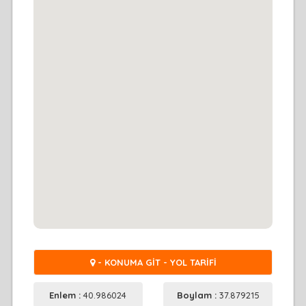
- KONUMA GİT - YOL TARİFİ
Enlem :
40.986024
Boylam :
37.879215