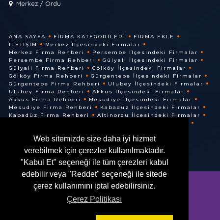
Merkez / Ordu
ANA SAYFA
FIRMA KATEGORILERI
FIRMA EKLE
İLETIŞIM
Merkez İlçesindeki Firmalar
Merkez Firma Rehberi
Persembe İlçesindeki Firmalar
Persembe Firma Rehberi
Gülyali İlçesindeki Firmalar
Gülyali Firma Rehberi
Gölköy İlçesindeki Firmalar
Gölköy Firma Rehberi
Gürgentepe İlçesindeki Firmalar
Gürgentepe Firma Rehberi
Ulubey İlçesindeki Firmalar
Ulubey Firma Rehberi
Akkus İlçesindeki Firmalar
Akkus Firma Rehberi
Mesudiye İlçesindeki Firmalar
Mesudiye Firma Rehberi
Kabadüz İlçesindeki Firmalar
Kabadüz Firma Rehberi
Altinordu İlçesindeki Firmalar
Altinordu Firma Rehberi
Ünye İlçesindeki Firmalar
Ünye Firma Rehberi
Cuma İlçesindeki Firmalar
Web sitemizde size daha iyi hizmet
Cuma Firma Rehberi
verebilmek için çerezler kullanılmaktadır.
"Kabul Et" seçeneği ile tüm çerezleri kabul
edebilir veya "Reddet" seçeneği ile sitede
çerez kullanımını iptal edebilirsiniz.
Çerez Politikası