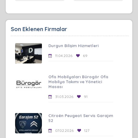
Son Eklenen Firmalar
Durgun Bilişim Hizmetleri
11.04.2026
69
Ofis Mobilyaları Bürogör Ofis
Mobilya Takımı ve Yönetici
Masası
31.03.2026
91
Citroën Peugeot Servis Garajım
52
07.02.2026
127