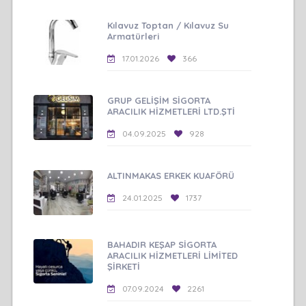
Kılavuz Toptan / Kılavuz Su
Armatürleri
17.01.2026
366
GRUP GELİŞİM SİGORTA
ARACILIK HİZMETLERİ LTD.ŞTİ
04.09.2025
928
ALTINMAKAS ERKEK KUAFÖRÜ
24.01.2025
1737
BAHADIR KEŞAP SİGORTA
ARACILIK HİZMETLERİ LİMİTED
ŞİRKETİ
07.09.2024
2261