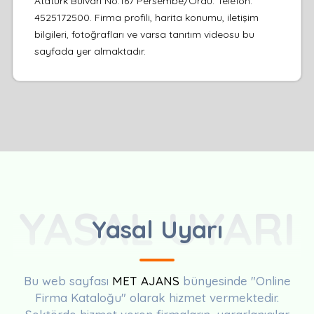
Atatürk Bulvari No:167 Persembe/Ordu. Telefon:
4525172500. Firma profili, harita konumu, iletişim
bilgileri, fotoğrafları ve varsa tanıtım videosu bu
sayfada yer almaktadır.
YASAL UYARI
Yasal Uyarı
Bu web sayfası
MET AJANS
bünyesinde "Online
Firma Kataloğu" olarak hizmet vermektedir.