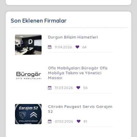
Son Eklenen Firmalar
Durgun Bilişim Hizmetleri
11.04.2026
64
Ofis Mobilyaları Bürogör Ofis
Mobilya Takımı ve Yönetici
Masası
31.03.2026
56
Citroën Peugeot Servis Garajım
52
07.02.2026
81