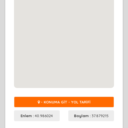
- KONUMA GİT - YOL TARİFİ
Enlem :
40.986024
Boylam :
37.879215