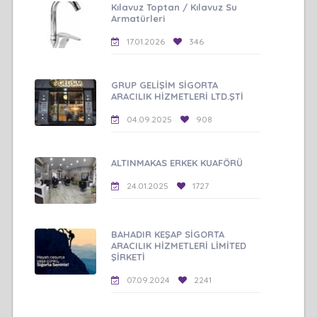
Kılavuz Toptan / Kılavuz Su
Armatürleri
17.01.2026
346
GRUP GELİŞİM SİGORTA
ARACILIK HİZMETLERİ LTD.ŞTİ
04.09.2025
908
ALTINMAKAS ERKEK KUAFÖRÜ
24.01.2025
1727
BAHADIR KEŞAP SİGORTA
ARACILIK HİZMETLERİ LİMİTED
ŞİRKETİ
07.09.2024
2241