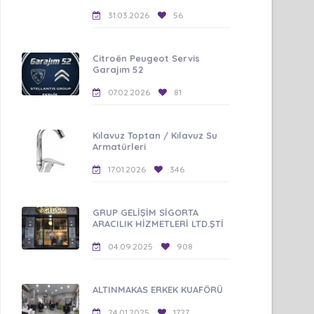
31.03.2026
56
Citroën Peugeot Servis
Garajım 52
07.02.2026
81
Kılavuz Toptan / Kılavuz Su
Armatürleri
17.01.2026
346
GRUP GELİŞİM SİGORTA
ARACILIK HİZMETLERİ LTD.ŞTİ
04.09.2025
908
ALTINMAKAS ERKEK KUAFÖRÜ
24.01.2025
1727