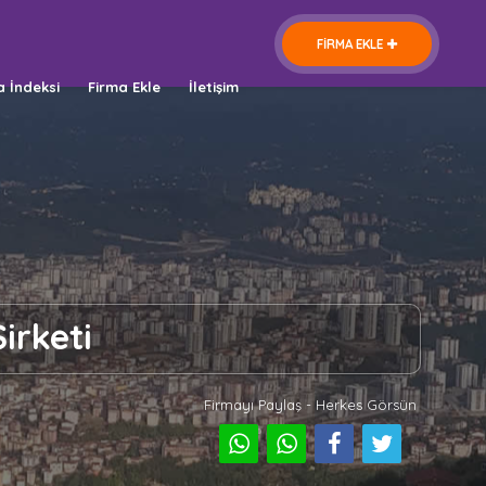
FİRMA EKLE
a İndeksi
Firma Ekle
İletişim
irketi
Firmayı Paylaş - Herkes Görsün