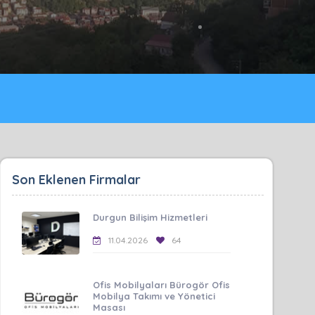
Son Eklenen Firmalar
Durgun Bilişim Hizmetleri
11.04.2026
64
Ofis Mobilyaları Bürogör Ofis
Mobilya Takımı ve Yönetici
Masası