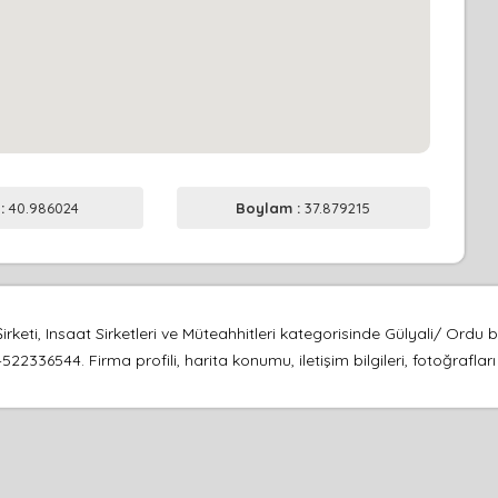
 :
40.986024
Boylam :
37.879215
rketi, Insaat Sirketleri ve Müteahhitleri kategorisinde Gülyali/ Ord
522336544. Firma profili, harita konumu, iletişim bilgileri, fotoğrafl