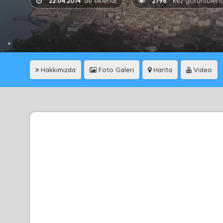
22.04.2014
'de eklendi
2796
kez görüntülend
Hakkımızda
Foto Galeri
Harita
Video