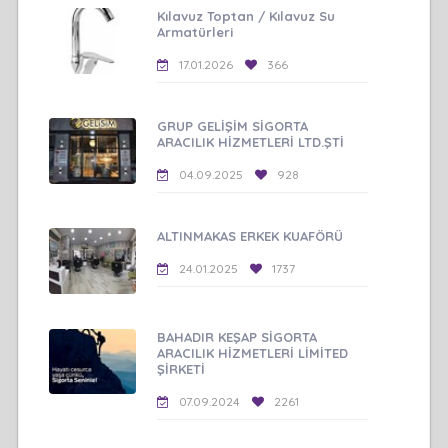
Kılavuz Toptan / Kılavuz Su
Armatürleri
17.01.2026
366
GRUP GELİŞİM SİGORTA
ARACILIK HİZMETLERİ LTD.ŞTİ
04.09.2025
928
ALTINMAKAS ERKEK KUAFÖRÜ
24.01.2025
1737
BAHADIR KEŞAP SİGORTA
ARACILIK HİZMETLERİ LİMİTED
ŞİRKETİ
07.09.2024
2261