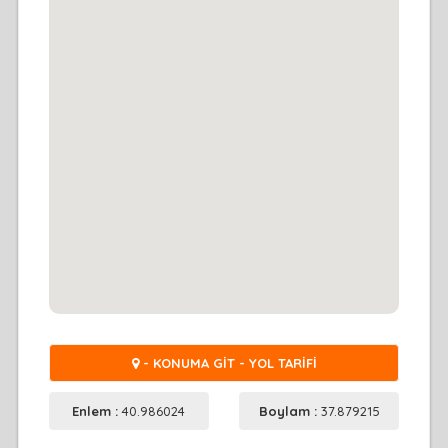
- KONUMA GİT - YOL TARİFİ
Enlem :
40.986024
Boylam :
37.879215