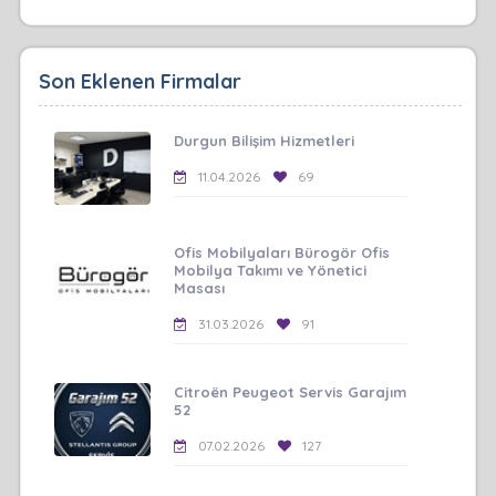
Son Eklenen Firmalar
Durgun Bilişim Hizmetleri
11.04.2026
69
Ofis Mobilyaları Bürogör Ofis
Mobilya Takımı ve Yönetici
Masası
31.03.2026
91
Citroën Peugeot Servis Garajım
52
07.02.2026
127