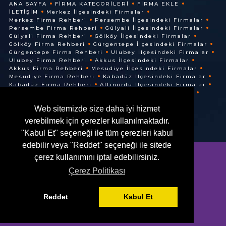
ANA SAYFA
FIRMA KATEGORILERI
FIRMA EKLE
İLETIŞIM
Merkez İlçesindeki Firmalar
Merkez Firma Rehberi
Persembe İlçesindeki Firmalar
Persembe Firma Rehberi
Gülyali İlçesindeki Firmalar
Gülyali Firma Rehberi
Gölköy İlçesindeki Firmalar
Gölköy Firma Rehberi
Gürgentepe İlçesindeki Firmalar
Gürgentepe Firma Rehberi
Ulubey İlçesindeki Firmalar
Ulubey Firma Rehberi
Akkus İlçesindeki Firmalar
Akkus Firma Rehberi
Mesudiye İlçesindeki Firmalar
Mesudiye Firma Rehberi
Kabadüz İlçesindeki Firmalar
Kabadüz Firma Rehberi
Altinordu İlçesindeki Firmalar
Altinordu Firma Rehberi
Ünye İlçesindeki Firmalar
Ünye Firma Rehberi
Cuma İlçesindeki Firmalar
Web sitemizde size daha iyi hizmet
Cuma Firma Rehberi
verebilmek için çerezler kullanılmaktadır.
"Kabul Et" seçeneği ile tüm çerezleri kabul
edebilir veya "Reddet" seçeneği ile sitede
çerez kullanımını iptal edebilirsiniz.
Çerez Politikası
© @ 2016. Her Hakkı Saklıdır.
Reddet
Kabul Et