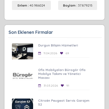
Enlem :
40.986024
Boylam :
37.879215
Son Eklenen Firmalar
Durgun Bilişim Hizmetleri
11.04.2026
69
Ofis Mobilyaları Bürogör Ofis
Mobilya Takımı ve Yönetici
Masası
31.03.2026
91
Citroën Peugeot Servis Garajım
52