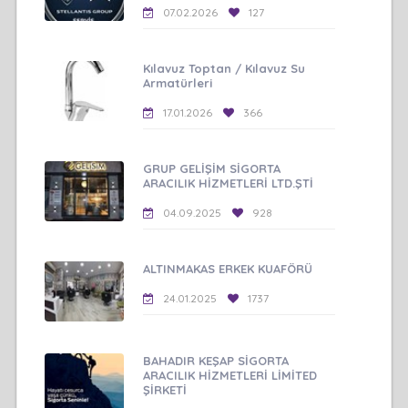
07.02.2026
127
Kılavuz Toptan / Kılavuz Su
Armatürleri
17.01.2026
366
GRUP GELİŞİM SİGORTA
ARACILIK HİZMETLERİ LTD.ŞTİ
04.09.2025
928
ALTINMAKAS ERKEK KUAFÖRÜ
24.01.2025
1737
BAHADIR KEŞAP SİGORTA
ARACILIK HİZMETLERİ LİMİTED
ŞİRKETİ