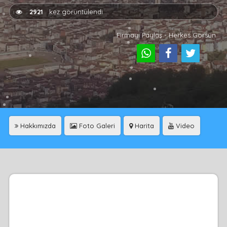
2921
kez görüntülendi
Firmayı Paylaş - Herkes Görsün
Hakkımızda
Foto Galeri
Harita
Video